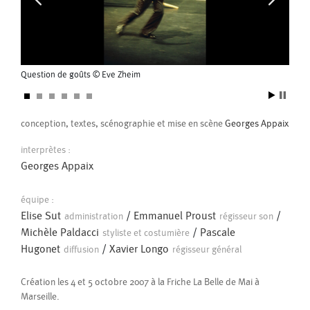
Pour eux
Pascal Gobin
Muriel Corbel
commande du Ballet d’Europe dirigé par Jean-Charles Gil
Pascale Cherblanc
Pascale Luce
2004
Si, par hasard, en chemin, tu rencontres un nid
Romain Bertet
Pascale Paoli
Question de goûts © Eve Zheim
Questi
d’oiseau…
Sébastien Chatellier
Sabine Macher
conception, textes, scénographie et mise en scène
Georges Appaix
Sonia Darbois
Séverine Bauvais
interprètes :
Georges Appaix
Sylvain Cassou
Stéphane Imbert
équipe :
Vincent Druguet
Wendy Cornu
Valérie Brau-Antony
Elise Sut
/
Emmanuel Proust
/
administration
régisseur son
Michèle Paldacci
/
Pascale
styliste et costumière
Hugonet
/
Xavier Longo
diffusion
régisseur général
Création les 4 et 5 octobre 2007 à la Friche La Belle de Mai à
Marseille.