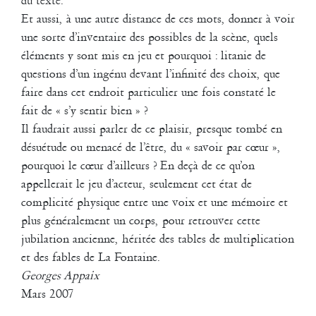
du texte.
Le temps n’attend pas
Et aussi, à une autre distance de ces mots, donner à voir
documentaire sur la compagnie La Liseuse et Georges Appaix –
une sorte d’inventaire des possibles de la scène, quels
réalisation Eric Legay / production Château Rouge Production -
éléments y sont mis en jeu et pourquoi : litanie de
Télésonne – 52 minutes
questions d’un ingénu devant l’infinité des choix, que
2008
faire dans cet endroit particulier une fois constaté le
Sire Ennemi Dinette
fait de « s’y sentir bien » ?
Il faudrait aussi parler de ce plaisir, presque tombé en
François Bouteau
/
Gill Viandier
/
Jean-Paul Bourel
/
Wendy
désuétude ou menacé de l’être, du « savoir par cœur »,
Cornu
pourquoi le cœur d’ailleurs ? En deçà de ce qu’on
Création pour l’espace public dans le cadre des commandes de Lieux
appellerait le jeu d’acteur, seulement cet état de
Publics : Sirènes et midi net
complicité physique entre une voix et une mémoire et
2009
plus généralement un corps, pour retrouver cette
Dodeca ... ou presque
jubilation ancienne, héritée des tables de multiplication
et des fables de La Fontaine.
Georges Appaix
Mars 2007