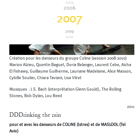
2004
2006
2007
2009
2010
Création pour les danseurs du groupe Coline (session 2008-2010)
Marion Alzieu, Quentin Baguet, Doria Belanger, Laurent Cebe, Aïcha
El Fishawy, Guillaume Guilherme, Lauriane Madelaine, Alice Masson,
Cybille Soulier, Chiara Taviani, Lisa Vilret
Musiques : J.S. Bach (interprétation Glenn Gould), The Rolling
Stones, Bob Dylan, Lou Reed
2011
DDDrinking the rain
pour et avec les danseurs de COLINE (Istres) et de MASLOOL (Tel
Aviv)