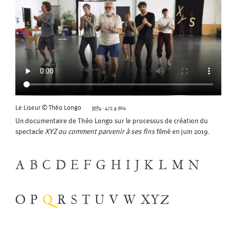
Le Liseur © Théo Longo
MP4
-
472.9 Mio
Un documentaire de Théo Longo sur le processus de création du
spectacle
XYZ ou comment parvenir à ses fins
filmé en juin 2019.
A
B
C
D
E
F
G
H
I
J
K
L
M
N
O
P
Q
R
S
T
U
V
W
XYZ