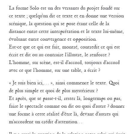
La forme Solo est un des versants du projet fondé sur
ce texte ; quelqu’un dit ce texte et en donne une version
scénique, la question qui se pose étant celle de la
distance entre cette interprétation et le texte lui-même,
évoluant entre convergence et opposition.
Pentatonique
MP4
-
20.4 Mio
Est-ce que ce qui est fait, montré, contredit ce qui est
Cinq interprètes.
écrit et dit ou au contraire l’illustre, le renforce ?
Ils ont en commun une expérience respectable de la scène et ont
L’homme, sur scène, est-il d’accord, toujours d’accord
collaboré fréquemment à mes petites tentatives ; souvent aux
avec ce que l’homme, sur une table, a écrit ?
mêmes d’ailleurs.
Ils ont ce rendez-vous particulier pour quelque chose de légèrement
« Je suis bien ici,… », ainsi commence le texte. Quoi
différent, une « performance », un moment scénique, une
de plus simple et quoi de plus mystérieux ?
occurrence….
Plus de légèreté dans l’élaboration du travail et sans doute une
Et après, que se passe-t-il, rester là, longtemps ou pas,
place encore plus grande donné à l’individu.
faire le spectacle comme on dit ou quoi d’autre ? donner
Eux seuls, pas de décors, peu ou pas de lumières, peut-être même
une forme à cette réalité d’être là, devant d’autres qui
pas de plateau. Du son : un lecteur de C.D. qu’eux-mêmes
m’accordent un crédit d’attention…
commandent pour nous faire entendre des musiques ; un micro
probablement.
Quelques objets.