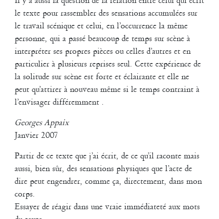
Il y a aussi la question de la relation entre celui qui écrit
Ils sont dans l’espace, chacun comme s’il y était seul.
le texte pour rassembler des sensations accumulées sur
Ils s’interrompent, ou paraissent s’ignorer, formant alors des duos
le travail scénique et celui, en l’occurrence la même
ou trios inopinés.
personne, qui a passé beaucoup de temps sur scène à
Ils sont simplement, si l’on peut dire, dans cette ambiguïté, cet
interpréter ses propres pièces ou celles d’autres et en
entre-deux : être soi-même mais aussi cet autre, qui agit, se
comporte, s’exprime différemment et demeure pourtant
particulier à plusieurs reprises seul. Cette expérience de
reconnaissable, familier.
la solitude sur scène est forte et éclairante et elle ne
Ils sont sur scène !
peut qu’attirer à nouveau même si le temps contraint à
Proches et pourtant si différents !
l’envisager différemment .
Pour tenter une formule, ils mentent la vérité !
Ou bien, ils sont plus vrais que nature !
Georges Appaix
Georges Appaix
Janvier 2007
Avril 2005
Partir de ce texte que j’ai écrit, de ce qu’il raconte mais
2007
aussi, bien sûr, des sensations physiques que l’acte de
mise en scène de Music Hall
dire peut engendrer, comme ça, directement, dans mon
de Jean-Luc Lagarce pour la Compagnie Théâtre Provisoire au
corps.
Théâtre de la Minoterie à Marseille
Essayer de réagir dans une vraie immédiateté aux mots
2007