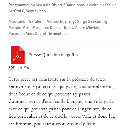
cinquième commandement du projet de Richard Dubelski Les dix
Programmation Marseille Objectif Danse dans le cadre du Festival
Paroles, au Théâtre Athénor de St-Nazaire (production Corps à
ActOral.6/Montévidéo
sons)
Musiques : Trallalero - Ma perche piangi, Serge Gainsbourg -
2005
Mambo Miam Miam, Lee Konitz - Topsy, André Minvielle -
Pentatonique
Rocarolo, Marc Ducret - le menteur
François Bouteau
/
Georges Appaix
/
Giuseppe Chico
/
Jean-Paul Bourel
/
Valérie Brau-Antony
Presse Question de goûts
Création au Théâtre Garonne
PDF
-
2.6 Mio
Durée : environ 40 mn
Cette pièce est construite sur la présence du texte
éponyme que j’ai écrit et qui parle, tout simplement ,
de la Scène et de ce qui pourrait s’y passer.
Comme à partir d’une feuille blanche, une voix parle,
avec ce qui pourrait passer pour de l’ingénuité, de ce
lieu particulier et de ce qu’elle , cette voix et donc lui,
cet homme, pourraient avoir envie d’y faire.