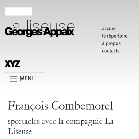
accueil
le répertoire
à propos
contacts
MENU
Anne Koren
Agathe Pfauwadel
Alessandro Bernardeschi
François Combemorel
Anne Le Batard
Catherine Rees
Carlotta Sagna
spectacles avec la compagnie La
Chiara Gallerani
Christian Rizzo
Claudia Triozzi
Liseuse
Fabio Barad
Federica Tardito
Eric Houzelot