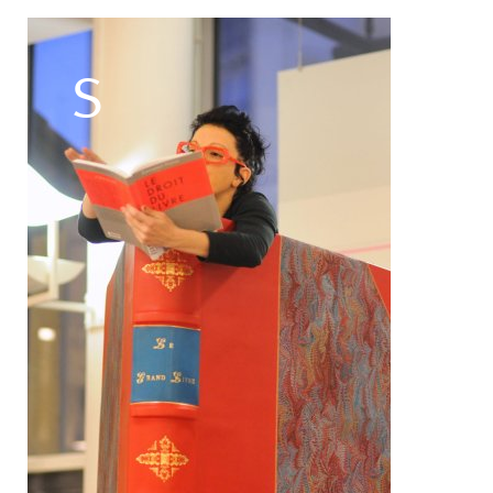
Filipe Lourenco
François Bouteau
François Combemorel
Françoise Rognerud
Frédéric Vaillant
Frédéric Werlé
Georges Appaix
Gill Viandier
Jean-Marc Fillet
Jean-Pascal Gilly
Jean-Pierre Larroche
Julie Devigne
Jean-Paul Bourel
Laura Girotto
Liliana Ferri
Marcel Atienzar
Marco Berrettini
Maria Grazia Noce
Maria Eugenia Lopez Valenzuela
Maud Le Pladec
Maxime Gomard
Melanie Venino
Michèle Prélonge
Montaine Chevalier