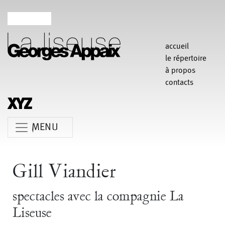
accueil
le répertoire
à propos
contacts
MENU
Anne Koren
Agathe Pfauwadel
Alessandro Bernardeschi
Gill Viandier
Anne Le Batard
Catherine Rees
Carlotta Sagna
spectacles avec la compagnie La
Chiara Gallerani
Christian Rizzo
Claudia Triozzi
Liseuse
Fabio Barad
Federica Tardito
Eric Houzelot