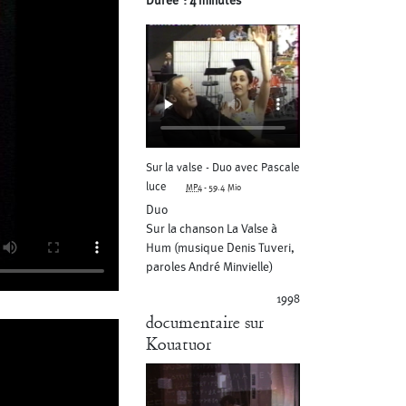
Durée : 4 minutes
t Druguet
Wendy Cornu
Sur la valse - Duo avec Pascale
luce
MP4
-
59.4 Mio
Duo
Sur la chanson La Valse à
Hum (musique Denis Tuveri,
paroles André Minvielle)
1998
documentaire sur
Kouatuor