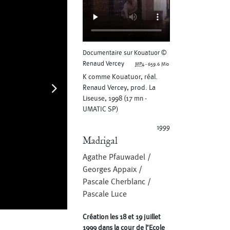
Documentaire sur Kouatuor ©
Renaud Vercey
MP4
-
659.6 Mio
K comme Kouatuor, réal.
Renaud Vercey, prod. La
Liseuse, 1998 (17 mn -
UMATIC SP)
1999
Madrigal
Agathe Pfauwadel
/
Georges Appaix
/
Pascale Cherblanc
/
Pascale Luce
Création les 18 et 19 juillet
Kouatuor © Suncana Dulic
JPG
-
498.2 kio
1999 dans la cour de l’Ecole