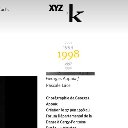
au Théâtre Paul Éluard de
tacts
Bezons. Saisons 97/98 et
>
98/99
1998
Sur la valse
hiara Gallerani
Christian Rizzo
2001
1999
1998
François Combemorel
Françoise Rognerud
uteau
1997
1996
illy
Jean-Paul Bourel
Georges Appaix
/
Maria Grazia Noce
Eugenia Lopez Valenzuela
Pascale Luce
Chorégraphie de Georges
Pascal Gobin
Muriel Corbel
Appaix
Création le 27 juin 1998 au
Sébastien Chatellier
Macher
Forum Départemental de la
Danse à Cergy-Pontoise