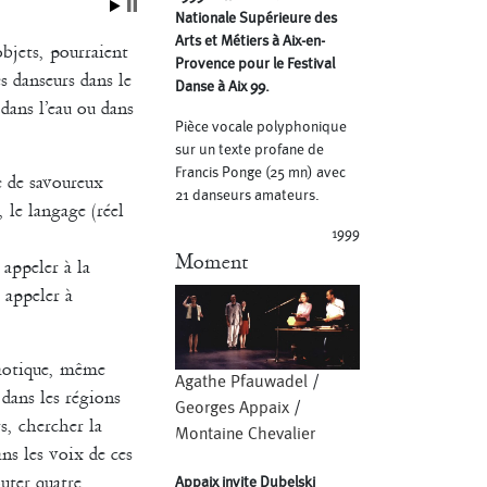
Nationale Supérieure des
Arts et Métiers à Aix-en-
objets, pourraient
Provence pour le Festival
s danseurs dans le
Danse à Aix 99.
dans l’eau ou dans
Pièce vocale polyphonique
sur un texte profane de
Francis Ponge (25 mn) avec
e de savoureux
21 danseurs amateurs.
 le langage (réel
1999
Moment
 appeler à la
 appeler à
aotique, même
Agathe Pfauwadel
/
 dans les régions
Georges Appaix
/
s, chercher la
Montaine Chevalier
s les voix de ces
uter quatre
Appaix invite Dubelski