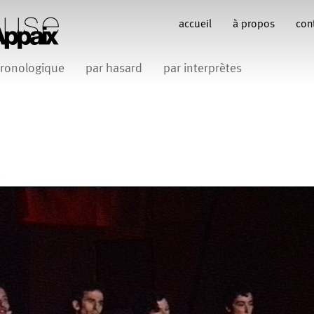
accueil
à propos
con
ronologique
par hasard
par interprètes
Anne Koren
Anne Le Batard
Catherine Rees
C
Carlotta Sagna
Fabio Barad
Federica Tardito
Filipe Lourenco
François Bo
Gill Viandier
Jean-Marc Fillet
Jean-Pascal G
 Appaix
.
iliana Ferri
Marcel Atienzar
Maria 
Marco Berrettini
Venino
Michèle Prélonge
Montaine Chevalier
Romain Bertet
uce
Pascale Paoli
Sabine 