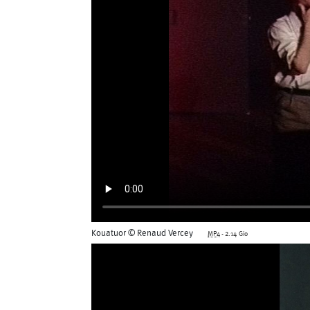
Sonia Darbois
Sté
Séverine Bauvais
Kouatuor © Renaud Vercey
MP4
-
2.14 Gio