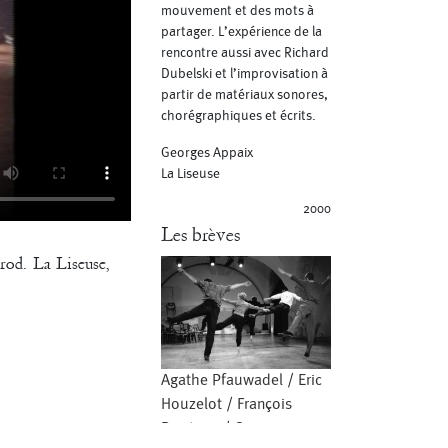
mouvement et des mots à
partager. L’expérience de la
rencontre aussi avec Richard
Dubelski et l’improvisation à
partir de matériaux sonores,
chorégraphiques et écrits.
Georges Appaix
La Liseuse
2000
Les brèves
rod. La Liseuse,
Agathe Pfauwadel
/
Eric
Houzelot
/
François
Bouteau
/
Georges