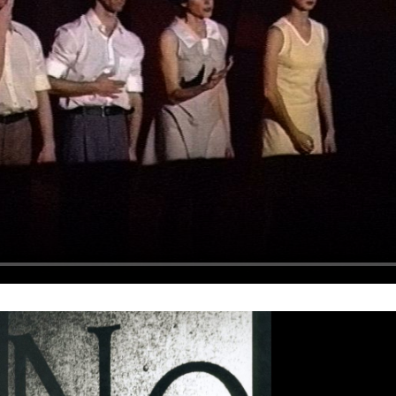
Sylvain Cassou
Vincen
phane Imbert
Valérie Brau-Antony