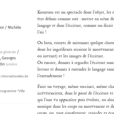
Kouatuor est un spectacle dont l’objet, les 
être définis comme suit : mettre en scène de
langage et dans l’écriture, comme on dirait 
ini
/
Michèle
l’air !
Ou bien, essayer de mitonner quelque chos
dont les ingrédients seraient le mouvement,
/
ie générale
ou inventé) et les images de l’écriture.
f, Georges
Ou encore, donner à regarder l’écriture sans
din
lumière
lecture et donner à entendre le langage sans
l’entendement !
 Internationales de
Faire un voyage, même succinct, même ch
 programme “Villa
irrévérencieux, dans le passé de l’écriture et
qui l’ont vu apparaître puis évoluer, ou alor
musique dans les corps en mouvement et dan
corps, ou, tout simplement, regarder et éco