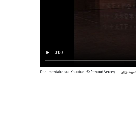
Documentaire sur Kouatuor © Renaud Vercey
MP4
-
659.6