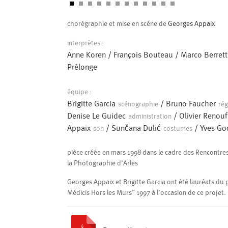
chorégraphie et mise en scène de
Georges Appaix
interprètes :
Anne Koren
/
François Bouteau
/
Marco Berrett
Prélonge
équipe :
Brigitte Garcia
/
Bruno Faucher
scénographie
rég
Denise Le Guidec
/
Olivier Renou
administration
Appaix
/
Sunčana Dulić
/
Yves Go
son
costumes
pièce créée en mars 1998 dans le cadre des Rencontres
la Photographie d’Arles
Georges Appaix et Brigitte Garcia ont été lauréats du
Médicis Hors les Murs” 1997 à l’occasion de ce projet.