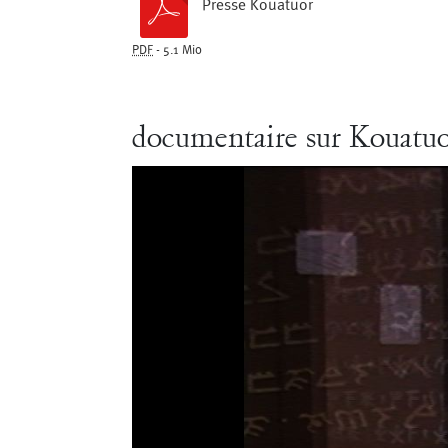
Presse Kouatuor
PDF
-
5.1 Mio
documentaire sur Kouatu