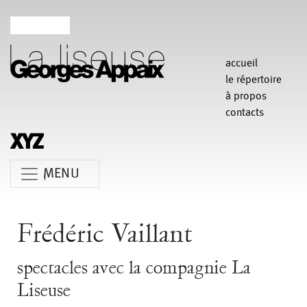
accueil
le répertoire
à propos
contacts
MENU
Anne Koren
Agathe Pfauwadel
Alessandro Bernardeschi
Frédéric Vaillant
Anne Le Batard
Catherine Rees
Carlotta Sagna
spectacles avec la compagnie La
Chiara Gallerani
Christian Rizzo
Claudia Triozzi
Liseuse
Fabio Barad
Federica Tardito
Eric Houzelot