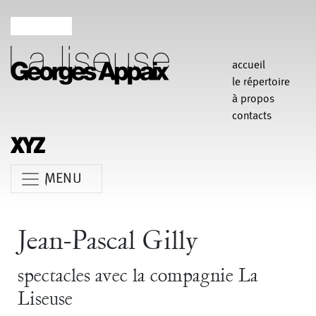
accueil
le répertoire
à propos
contacts
MENU
Anne Koren
Agathe Pfauwadel
Alessandro Bernardeschi
Jean-Pascal Gilly
Anne Le Batard
Catherine Rees
Carlotta Sagna
spectacles avec la compagnie La
Chiara Gallerani
Christian Rizzo
Claudia Triozzi
Liseuse
Fabio Barad
Federica Tardito
Eric Houzelot