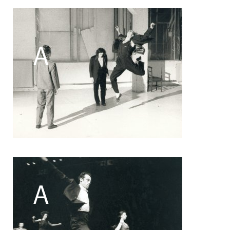
Filipe Lourenco
François Bouteau
François Combemorel
Françoise Rognerud
Frédéric Vaillant
Frédéric Werlé
Georges Appaix
Gill Viandier
Jean-Marc Fillet
Jean-Pascal Gilly
Jean-Pierre Larroche
Julie Devigne
Jean-Paul Bourel
Laura Girotto
Liliana Ferri
Marcel Atienzar
Marco Berrettini
Maria Grazia Noce
Maria Eugenia Lopez Valenzuela
Maud Le Pladec
Maxime Gomard
Melanie Venino
Michèle Prélonge
Montaine Chevalier