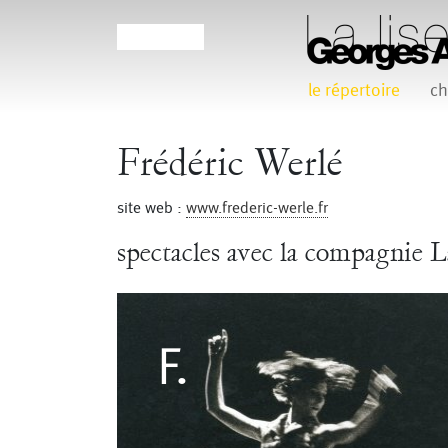
le répertoire
ch
Agathe Pfauwadel
Alessandro Bernardeschi
Frédéric Werlé
Claudia Triozzi
Eric Houzelot
site web :
www.frederic-werle.fr
Frédéric Vaillant
Frédéric Werlé
Georges
spectacles avec la compagnie L
Jean-Pierre Larroche
Julie Devigne
Laura Girotto
L
Maud Le Pladec
Maxime Gomard
Melanie 
F.
Pascale Cherblanc
Pascale L
Sonia Darbois
Sté