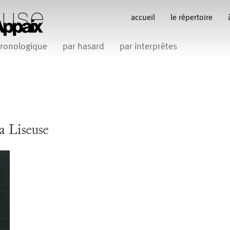
accueil
le répertoire
ronologique
par hasard
par interprètes
Anne Koren
Anne Le Batard
Catherine Rees
C
Carlotta Sagna
Fabio Barad
Federica Tardito
Filipe Lourenco
François Bo
Gill Viandier
Jean-Marc Fillet
Jean-Pascal G
 Appaix
a Liseuse
iliana Ferri
Marcel Atienzar
Maria 
Marco Berrettini
Venino
Michèle Prélonge
Montaine Chevalier
Romain Bertet
uce
Pascale Paoli
Sabine 
Sylvain Cassou
Vincen
phane Imbert