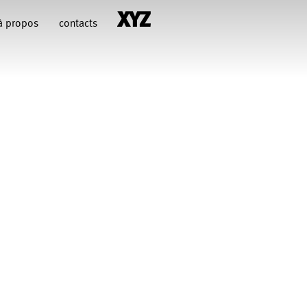
à propos
contacts
hiara Gallerani
Christian Rizzo
François Combemorel
Françoise Rognerud
uteau
illy
Jean-Paul Bourel
Maria Grazia Noce
Eugenia Lopez Valenzuela
Pascal Gobin
Muriel Corbel
Sébastien Chatellier
Macher
t Druguet
Wendy Cornu