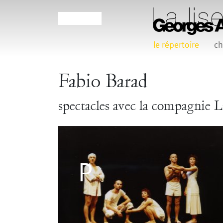
le répertoire
ch
Agathe Pfauwadel
Alessandro Bernardeschi
Fabio Barad
Claudia Triozzi
Eric Houzelot
spectacles avec la compagnie L
Frédéric Vaillant
Frédéric Werlé
Georges
Jean-Pierre Larroche
Julie Devigne
Laura Girotto
L
Maud Le Pladec
Maxime Gomard
Melanie 
Pascale Cherblanc
Pascale L
Sonia Darbois
Sté