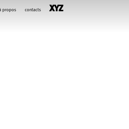
à propos
contacts
hiara Gallerani
Christian Rizzo
François Combemorel
Françoise Rognerud
uteau
illy
Jean-Paul Bourel
Maria Grazia Noce
Eugenia Lopez Valenzuela
Pascal Gobin
Muriel Corbel
Sébastien Chatellier
Macher
t Druguet
Wendy Cornu