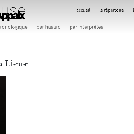
accueil
le répertoire
ronologique
par hasard
par interprètes
Anne Koren
Anne Le Batard
Catherine Rees
C
Carlotta Sagna
Fabio Barad
Federica Tardito
Filipe Lourenco
François Bo
a Liseuse
Gill Viandier
Jean-Marc Fillet
Jean-Pascal G
 Appaix
iliana Ferri
Marcel Atienzar
Maria 
Marco Berrettini
Venino
Michèle Prélonge
Montaine Chevalier
Romain Bertet
uce
Pascale Paoli
Sabine 
Sylvain Cassou
Vincen
phane Imbert