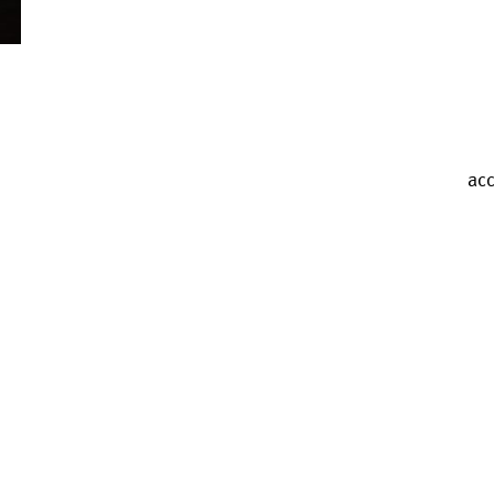
Valérie Brau-Antony
acc