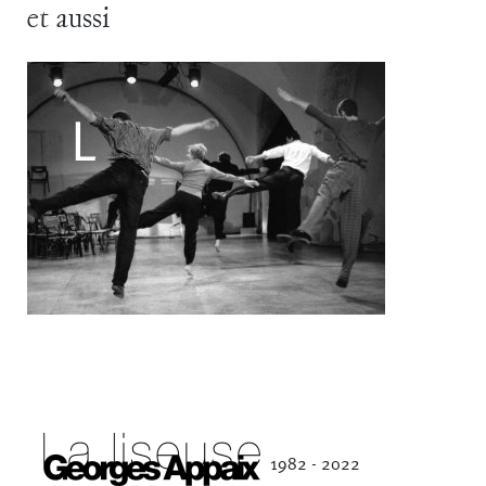
et aussi
Filipe Lourenco
François Bouteau
François Combemorel
Françoise Rognerud
Frédéric Vaillant
Frédéric Werlé
Georges Appaix
Gill Viandier
Jean-Marc Fillet
Jean-Pascal Gilly
Jean-Pierre Larroche
Julie Devigne
Jean-Paul Bourel
Laura Girotto
Liliana Ferri
Marcel Atienzar
Marco Berrettini
Maria Grazia Noce
Maria Eugenia Lopez Valenzuela
Maud Le Pladec
Maxime Gomard
Melanie Venino
Michèle Prélonge
Montaine Chevalier
1982 - 2022