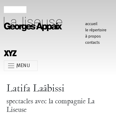
accueil
le répertoire
à propos
contacts
MENU
Anne Koren
Agathe Pfauwadel
Alessandro Bernardeschi
Latifa Laâbissi
Anne Le Batard
Catherine Rees
Carlotta Sagna
spectacles avec la compagnie La
Chiara Gallerani
Christian Rizzo
Claudia Triozzi
Liseuse
Fabio Barad
Federica Tardito
Eric Houzelot