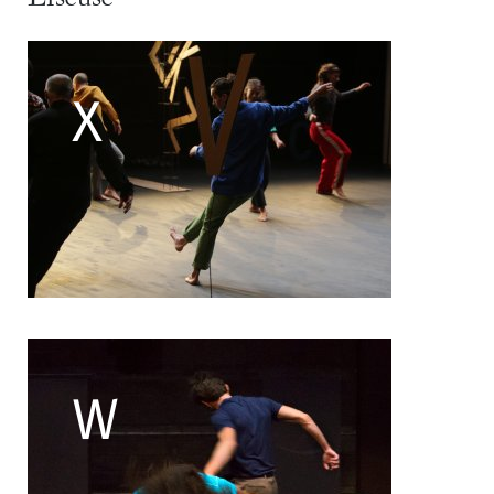
Filipe Lourenco
François Bouteau
François Combemorel
Françoise Rognerud
Frédéric Vaillant
Frédéric Werlé
Georges Appaix
Gill Viandier
Jean-Marc Fillet
Jean-Pascal Gilly
Jean-Pierre Larroche
Julie Devigne
Jean-Paul Bourel
Laura Girotto
Liliana Ferri
Marcel Atienzar
Marco Berrettini
Maria Grazia Noce
Maria Eugenia Lopez Valenzuela
Maud Le Pladec
Maxime Gomard
Melanie Venino
Michèle Prélonge
Montaine Chevalier