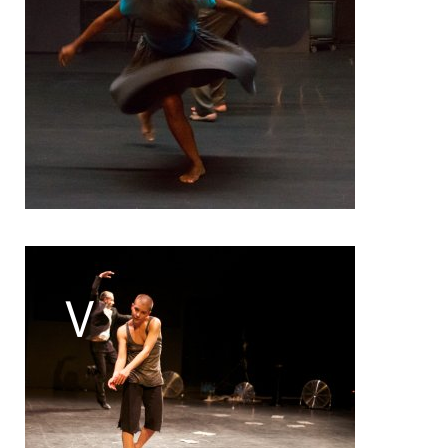
Pascal Gobin
Muriel Corbel
Pascale Cherblanc
Pascale Luce
Romain Bertet
Pascale Paoli
Sébastien Chatellier
Sabine Macher
Sonia Darbois
Séverine Bauvais
Sylvain Cassou
Stéphane Imbert
Vincent Druguet
Wendy Cornu
Valérie Brau-Antony