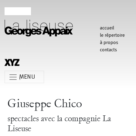
accueil
le répertoire
à propos
contacts
MENU
Anne Koren
Agathe Pfauwadel
Alessandro Bernardeschi
Giuseppe Chico
Anne Le Batard
Catherine Rees
Carlotta Sagna
spectacles avec la compagnie La
Chiara Gallerani
Christian Rizzo
Claudia Triozzi
Liseuse
Fabio Barad
Federica Tardito
Eric Houzelot