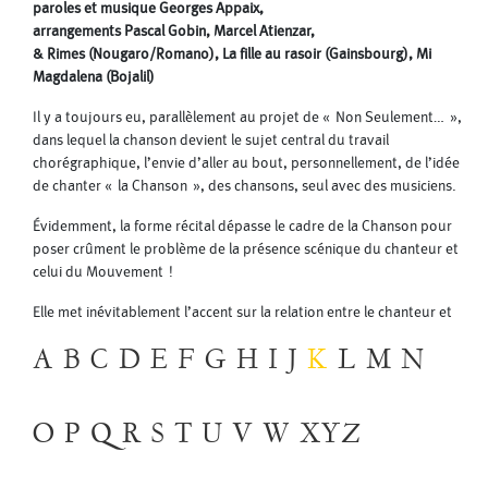
paroles et musique Georges Appaix,
arrangements Pascal Gobin, Marcel Atienzar,
& Rimes (Nougaro/Romano), La fille au rasoir (Gainsbourg), Mi
Magdalena (Bojalil)
Il y a toujours eu, parallèlement au projet de « Non Seulement… »,
dans lequel la chanson devient le sujet central du travail
chorégraphique, l’envie d’aller au bout, personnellement, de l’idée
de chanter « la Chanson », des chansons, seul avec des musiciens.
Évidemment, la forme récital dépasse le cadre de la Chanson pour
poser crûment le problème de la présence scénique du chanteur et
celui du Mouvement !
Elle met inévitablement l’accent sur la relation entre le chanteur et
les musiciens et, en l’occurrence, concernant les chansons que j’ai
A
B
C
D
E
F
G
H
I
J
K
L
M
N
tenté d’écrire, les soumet à une attention, une exigence aussi, bien
plus importantes.
2004
O
P
Q
R
S
T
U
V
W
XYZ
Pour eux
commande du Ballet d’Europe dirigé par Jean-Charles Gil