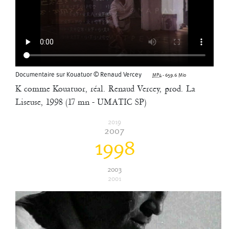
Documentaire sur Kouatuor © Renaud Vercey
MP4
-
659.6 Mio
Tempo © Jacques Colomer
K comme Kouatuor, réal. Renaud Vercey, prod. La
MP4
-
1.22 Gio
Chorégraphie des danses du projet de Henri Colomer pour Arte
Liseuse, 1998 (17 mn - UMATIC SP)
2001
2019
Vide & Eau
2007
1998
2003
2001