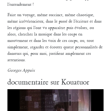
l’entendement !
Faire un voyage, même succinct, même chaotique,
même irrévérencieux, dans le passé de l’écriture et dans
les régions qui l’ont vu apparaître puis évoluer, ou
Trones - Film réalisé sur une proposition de Pascale Houbin à l'occasion
alors, chercher la musique dans les corps en
du spectacle Mito © François Delebecque
MP4
-
21 Mio
mouvement et dans les voix de ces corps, ou, tout
Duo créé au CNCDC de Châteauvallon / Festival DanseM
simplement, regarder et écouter quatre personnalités de
Production Cie Non de Nom
danseurs qui, pour moi, justifient amplement ces
2001
attentions.
Tempo
Georges Appaix
documentaire sur Kouatuor