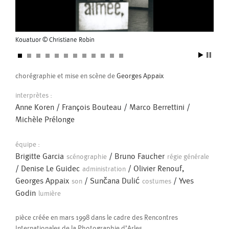
Pascal Gobin
le cadre du Festival Les Musiques du Gmem (Centre National de
Muriel Corbel
Création Musicale).
Durée : 3 à 4 mn
Pascale Cherblanc
Pascale Luce
Kouatuor © Christiane Robin
Koua
Sur un texte de Jacques Rebotier,
Litanie du lire et du faire.
Romain Bertet
Pascale Paoli
Avec l’instrument virtuel, un dispositif vidéo et sonore interactif du
GMEM.
chorégraphie et mise en scène de
Georges Appaix
Sébastien Chatellier
Production
Sabine Macher
Compagnie La Liseuse, Gmem
interprètes :
Anne Koren
/
François Bouteau
/
Marco Berrettini
/
Sonia Darbois
Séverine Bauvais
Michèle Prélonge
Sylvain Cassou
Stéphane Imbert
équipe :
Vincent Druguet
Wendy Cornu
Valérie Brau-Antony
Brigitte Garcia
/
Bruno Faucher
scénographie
régie générale
/
Denise Le Guidec
/
Olivier Renouf,
administration
Georges Appaix
/
Sunčana Dulić
/
Yves
son
costumes
Godin
lumière
pièce créée en mars 1998 dans le cadre des Rencontres
Internationales de la Photographie d’Arles