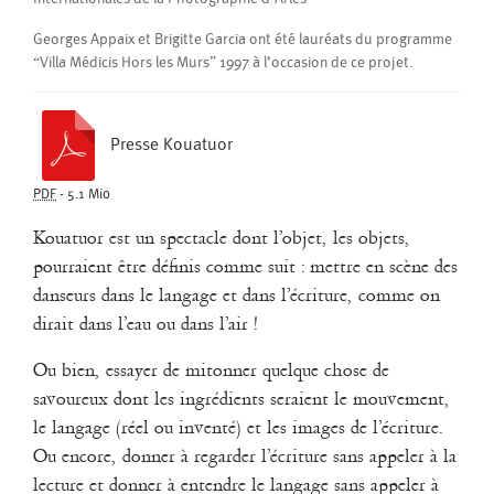
Impromptu © Eric Legay
MP4
-
141.9 Mio
La machine a absorbé les mots.
Georges Appaix et Brigitte Garcia ont été lauréats du programme
Essayer de les lui faire rendre, peut-être en désordre,
“Villa Médicis Hors les Murs” 1997 à l’occasion de ce projet.
en châtouillant son oeil/caméra avec du mouvement.
Rebotier en désordre, c’est encore Rebotier !
Georges Appaix
Presse Kouatuor
2000
Mito-Mito
PDF
-
5.1 Mio
Georges Appaix
/
Pascale Houbin
Kouatuor est un spectacle dont l’objet, les objets,
pourraient être définis comme suit : mettre en scène des
danseurs dans le langage et dans l’écriture, comme on
dirait dans l’eau ou dans l’air !
Ou bien, essayer de mitonner quelque chose de
savoureux dont les ingrédients seraient le mouvement,
le langage (réel ou inventé) et les images de l’écriture.
Ou encore, donner à regarder l’écriture sans appeler à la
lecture et donner à entendre le langage sans appeler à