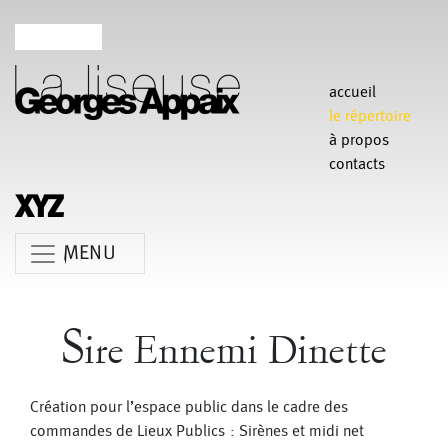
accueil
le répertoire
à propos
contacts
MENU
Anne Koren
Agathe Pfauwadel
Alessandro Bernardeschi
S
ire Ennemi Dinette
Anne Le Batard
Catherine Rees
Carlotta Sagna
Chiara Gallerani
Christian Rizzo
Claudia Triozzi
Création pour l’espace public dans le cadre des
Fabio Barad
Federica Tardito
commandes de Lieux Publics : Sirènes et midi net
Eric Houzelot