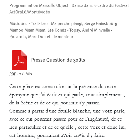
cinquième commandement du projet de Richard Dubelski Les dix
Programmation Marseille Objectif Danse dans le cadre du Festival
Paroles, au Théâtre Athénor de St-Nazaire (production Corps à
ActOral.6/Montévidéo
sons)
Musiques : Trallalero - Ma perche piangi, Serge Gainsbourg -
2005
Mambo Miam Miam, Lee Konitz - Topsy, André Minvielle -
Pentatonique
Rocarolo, Marc Ducret - le menteur
François Bouteau
/
Georges Appaix
/
Giuseppe Chico
/
Jean-Paul Bourel
/
Valérie Brau-Antony
Presse Question de goûts
Création au Théâtre Garonne
PDF
-
2.6 Mio
Durée : environ 40 mn
Cette pièce est construite sur la présence du texte
éponyme que j’ai écrit et qui parle, tout simplement ,
de la Scène et de ce qui pourrait s’y passer.
Comme à partir d’une feuille blanche, une voix parle,
avec ce qui pourrait passer pour de l’ingénuité, de ce
lieu particulier et de ce qu’elle , cette voix et donc lui,
cet homme, pourraient avoir envie d’y faire.