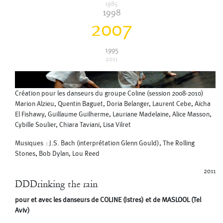
1985
1998
2007
1995
2011
Création pour les danseurs du groupe Coline (session 2008-2010)
Marion Alzieu, Quentin Baguet, Doria Belanger, Laurent Cebe, Aïcha
El Fishawy, Guillaume Guilherme, Lauriane Madelaine, Alice Masson,
Cybille Soulier, Chiara Taviani, Lisa Vilret
Musiques : J.S. Bach (interprétation Glenn Gould), The Rolling
Stones, Bob Dylan, Lou Reed
2011
DDDrinking the rain
pour et avec les danseurs de COLINE (Istres) et de MASLOOL (Tel
Aviv)