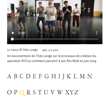
Le Liseur © Théo Longo
MP4
-
472.9 Mio
Un documentaire de Théo Longo sur le processus de création du
spectacle
XYZ ou comment parvenir à ses fins
filmé en juin 2019.
A
B
C
D
E
F
G
H
I
J
K
L
M
N
O
P
Q
R
S
T
U
V
W
XYZ