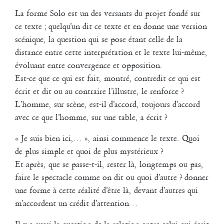
La forme Solo est un des versants du projet fondé sur
ce texte ; quelqu’un dit ce texte et en donne une version
scénique, la question qui se pose étant celle de la
distance entre cette interprétation et le texte lui-même,
évoluant entre convergence et opposition.
Pentatonique
MP4
-
20.4 Mio
Est-ce que ce qui est fait, montré, contredit ce qui est
Cinq interprètes.
écrit et dit ou au contraire l’illustre, le renforce ?
Ils ont en commun une expérience respectable de la scène et ont
L’homme, sur scène, est-il d’accord, toujours d’accord
collaboré fréquemment à mes petites tentatives ; souvent aux
avec ce que l’homme, sur une table, a écrit ?
mêmes d’ailleurs.
Ils ont ce rendez-vous particulier pour quelque chose de légèrement
« Je suis bien ici,… », ainsi commence le texte. Quoi
différent, une « performance », un moment scénique, une
de plus simple et quoi de plus mystérieux ?
occurrence….
Plus de légèreté dans l’élaboration du travail et sans doute une
Et après, que se passe-t-il, rester là, longtemps ou pas,
place encore plus grande donné à l’individu.
faire le spectacle comme on dit ou quoi d’autre ? donner
Eux seuls, pas de décors, peu ou pas de lumières, peut-être même
une forme à cette réalité d’être là, devant d’autres qui
pas de plateau. Du son : un lecteur de C.D. qu’eux-mêmes
m’accordent un crédit d’attention…
commandent pour nous faire entendre des musiques ; un micro
probablement.
Quelques objets.