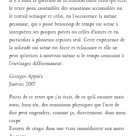
Il y a aussi la question de la relation entre celui qui écrit
Ils sont dans l’espace, chacun comme s’il y était seul.
le texte pour rassembler des sensations accumulées sur
Ils s’interrompent, ou paraissent s’ignorer, formant alors des duos
le travail scénique et celui, en l’occurrence la même
ou trios inopinés.
personne, qui a passé beaucoup de temps sur scène à
Ils sont simplement, si l’on peut dire, dans cette ambiguïté, cet
interpréter ses propres pièces ou celles d’autres et en
entre-deux : être soi-même mais aussi cet autre, qui agit, se
comporte, s’exprime différemment et demeure pourtant
particulier à plusieurs reprises seul. Cette expérience de
reconnaissable, familier.
la solitude sur scène est forte et éclairante et elle ne
Ils sont sur scène !
peut qu’attirer à nouveau même si le temps contraint à
Proches et pourtant si différents !
l’envisager différemment .
Pour tenter une formule, ils mentent la vérité !
Ou bien, ils sont plus vrais que nature !
Georges Appaix
Georges Appaix
Janvier 2007
Avril 2005
Partir de ce texte que j’ai écrit, de ce qu’il raconte mais
2007
aussi, bien sûr, des sensations physiques que l’acte de
mise en scène de Music Hall
dire peut engendrer, comme ça, directement, dans mon
de Jean-Luc Lagarce pour la Compagnie Théâtre Provisoire au
corps.
Théâtre de la Minoterie à Marseille
Essayer de réagir dans une vraie immédiateté aux mots
2007