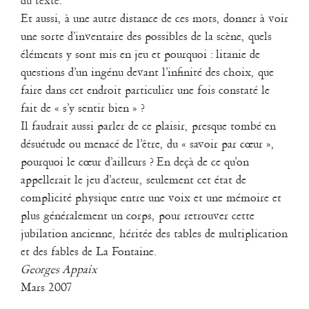
du texte.
Le temps n’attend pas
Et aussi, à une autre distance de ces mots, donner à voir
documentaire sur la compagnie La Liseuse et Georges Appaix –
une sorte d’inventaire des possibles de la scène, quels
réalisation Eric Legay / production Château Rouge Production -
éléments y sont mis en jeu et pourquoi : litanie de
Télésonne – 52 minutes
questions d’un ingénu devant l’infinité des choix, que
2008
faire dans cet endroit particulier une fois constaté le
Sire Ennemi Dinette
fait de « s’y sentir bien » ?
Il faudrait aussi parler de ce plaisir, presque tombé en
François Bouteau
/
Gill Viandier
/
Jean-Paul Bourel
/
Wendy
désuétude ou menacé de l’être, du « savoir par cœur »,
Cornu
pourquoi le cœur d’ailleurs ? En deçà de ce qu’on
Création pour l’espace public dans le cadre des commandes de Lieux
appellerait le jeu d’acteur, seulement cet état de
Publics : Sirènes et midi net
complicité physique entre une voix et une mémoire et
2009
plus généralement un corps, pour retrouver cette
Dodeca ... ou presque
jubilation ancienne, héritée des tables de multiplication
et des fables de La Fontaine.
Georges Appaix
Mars 2007