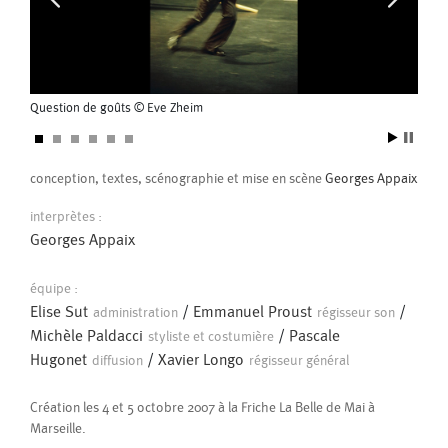
Pour eux
Pascal Gobin
Muriel Corbel
commande du Ballet d’Europe dirigé par Jean-Charles Gil
Pascale Cherblanc
Pascale Luce
2004
Si, par hasard, en chemin, tu rencontres un nid
Romain Bertet
Pascale Paoli
Question de goûts © Eve Zheim
Question
d’oiseau…
Sébastien Chatellier
Sabine Macher
conception, textes, scénographie et mise en scène
Georges Appaix
Sonia Darbois
Séverine Bauvais
interprètes :
Georges Appaix
Sylvain Cassou
Stéphane Imbert
équipe :
Vincent Druguet
Wendy Cornu
Valérie Brau-Antony
Elise Sut
/
Emmanuel Proust
/
administration
régisseur son
Michèle Paldacci
/
Pascale
styliste et costumière
Hugonet
/
Xavier Longo
diffusion
régisseur général
Création les 4 et 5 octobre 2007 à la Friche La Belle de Mai à
Marseille.