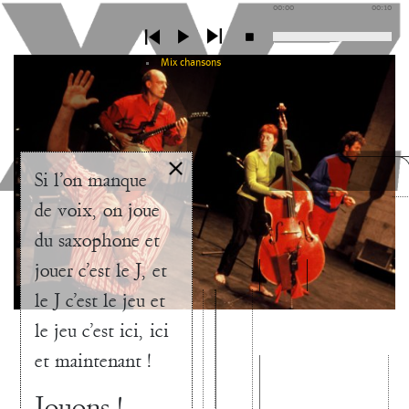
00:00
00:10
Mix chansons
Si l’on manque
de voix, on joue
du saxophone et
jouer c’est le J, et
le J c’est le jeu et
le jeu c’est ici, ici
et maintenant !
Jouons !