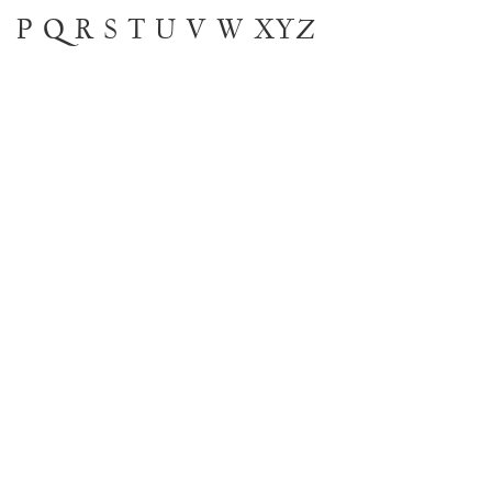
P
Q
R
S
T
U
V
W
XYZ