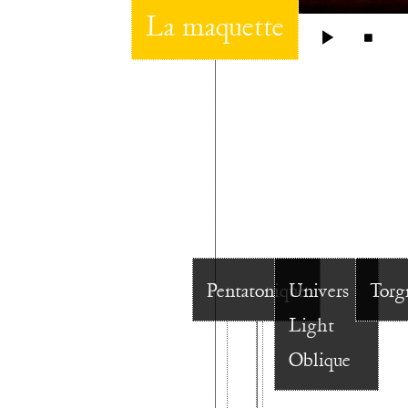
La maquette
00:00
Pentatonique
Univers
Torg
Light
Oblique