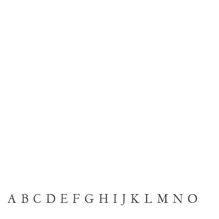
A
B
C
D
E
F
G
H
I
J
K
L
M
N
O