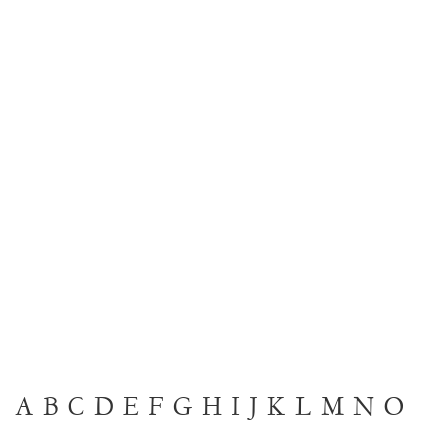
A
B
C
D
E
F
G
H
I
J
K
L
M
N
O