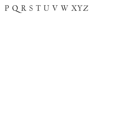
P
Q
R
S
T
U
V
W
XYZ