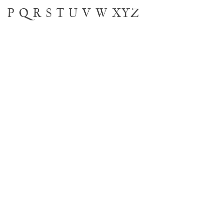
P
Q
R
S
T
U
V
W
XYZ