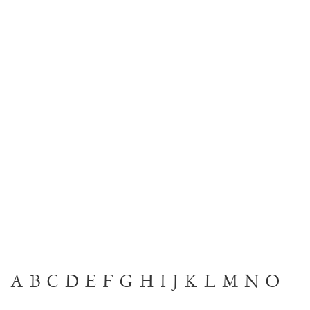
A
B
C
D
E
F
G
H
I
J
K
L
M
N
O