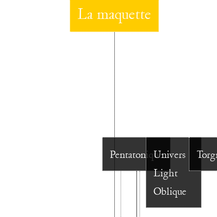
La maquette
Pentatonique
Univers
Torg
Light
Oblique