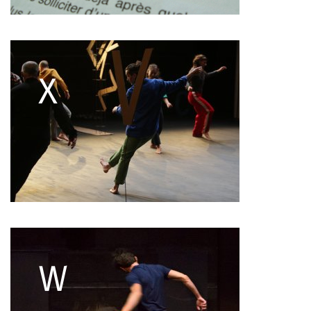
François Combemorel
Françoise Rognerud
Frédéric Vaillant
Frédéric Werlé
Georges Appaix
Gill Viandier
Jean-Marc Fillet
Jean-Pascal Gilly
Jean-Pierre Larroche
Julie Devigne
Jean-Paul Bourel
Laura Girotto
Liliana Ferri
Marcel Atienzar
Marco Berrettini
Maria Grazia Noce
Maria Eugenia Lopez Valenzuela
Maud Le Pladec
Maxime Gomard
Melanie Venino
Michèle Prélonge
Montaine Chevalier
Pascal Gobin
Muriel Corbel