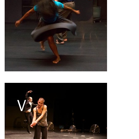
Pascale Cherblanc
Pascale Luce
Romain Bertet
Pascale Paoli
Sébastien Chatellier
Sabine Macher
Sonia Darbois
Séverine Bauvais
Sylvain Cassou
Stéphane Imbert
Vincent Druguet
Wendy Cornu
Valérie Brau-Antony