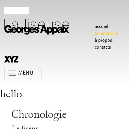
accueil
le répertoire
à propos
contacts
MENU
hello
Anne Koren
Agathe Pfauwadel
Alessandro Bernardeschi
Chronologie
Anne Le Batard
Catherine Rees
Carlotta Sagna
Le liseur
Chiara Gallerani
Christian Rizzo