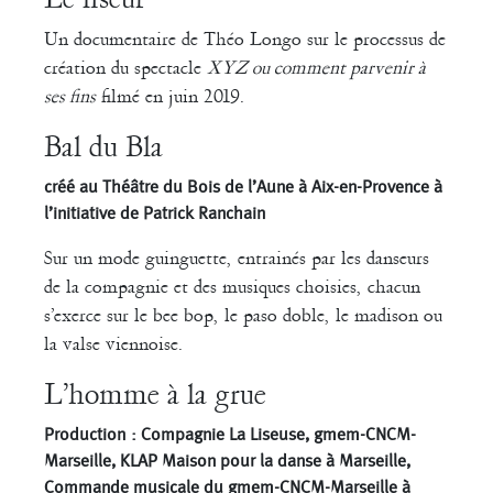
Claudia Triozzi
Un documentaire de Théo Longo sur le processus de
Fabio Barad
Federica Tardito
Eric Houzelot
création du spectacle
XYZ ou comment parvenir à
ses fins
filmé en juin 2019.
Filipe Lourenco
François Bouteau
Bal du Bla
François Combemorel
Françoise Rognerud
Frédéric Vaillant
Frédéric Werlé
Georges Appaix
créé au Théâtre du Bois de l’Aune à Aix-en-Provence à
l’initiative de Patrick Ranchain
Gill Viandier
Jean-Marc Fillet
Jean-Pascal Gilly
Sur un mode guinguette, entrainés par les danseurs
de la compagnie et des musiques choisies, chacun
Jean-Pierre Larroche
Julie Devigne
Jean-Paul Bourel
s’exerce sur le bee bop, le paso doble, le madison ou
la valse viennoise.
Laura Girotto
Liliana Ferri
Marcel Atienzar
Marco Berrettini
L’homme à la grue
Maria Grazia Noce
Maria Eugenia Lopez Valenzuela
Production : Compagnie La Liseuse, gmem-CNCM-
Marseille, KLAP Maison pour la danse à Marseille,
Maud Le Pladec
Maxime Gomard
Melanie Venino
Commande musicale du gmem-CNCM-Marseille à