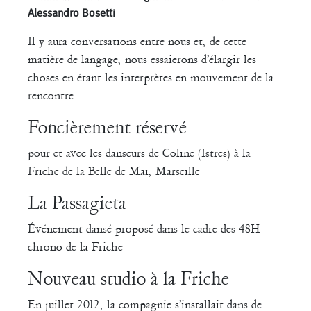
Michèle Prélonge
Montaine Chevalier
Alessandro Bosetti
Pascal Gobin
Il y aura conversations entre nous et, de cette
Muriel Corbel
matière de langage, nous essaierons d’élargir les
Pascale Cherblanc
Pascale Luce
choses en étant les interprètes en mouvement de la
rencontre.
Romain Bertet
Pascale Paoli
Foncièrement réservé
Sébastien Chatellier
Sabine Macher
pour et avec les danseurs de Coline (Istres) à la
Friche de la Belle de Mai, Marseille
Sonia Darbois
Séverine Bauvais
La Passagieta
Sylvain Cassou
Stéphane Imbert
Événement dansé proposé dans le cadre des 48H
Vincent Druguet
Wendy Cornu
Valérie Brau-Antony
chrono de la Friche
Nouveau studio à la Friche
En juillet 2012, la compagnie s’installait dans de