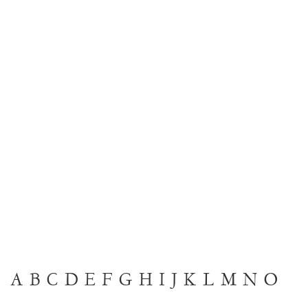
A
B
C
D
E
F
G
H
I
J
K
L
M
N
O