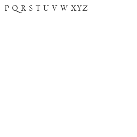
P
Q
R
S
T
U
V
W
XYZ