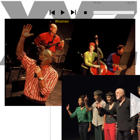
00:00
05:01
Wissman