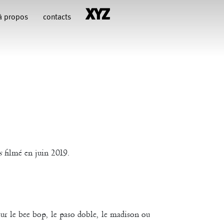
à propos
contacts
hiara Gallerani
Christian Rizzo
François Combemorel
Françoise Rognerud
uteau
illy
Jean-Paul Bourel
s
filmé en juin 2019.
Maria Grazia Noce
Eugenia Lopez Valenzuela
Pascal Gobin
Muriel Corbel
sur le bee bop, le paso doble, le madison ou
Sébastien Chatellier