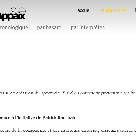
accueil
le répertoire
ronologique
par hasard
par interprètes
Anne Koren
Anne Le Batard
Catherine Rees
C
Carlotta Sagna
Fabio Barad
Federica Tardito
Filipe Lourenco
François Bo
Gill Viandier
Jean-Marc Fillet
Jean-Pascal G
 Appaix
sus de création du spectacle
XYZ ou comment parvenir à ses fin
iliana Ferri
Marcel Atienzar
Maria 
Marco Berrettini
ence à l’initiative de Patrick Ranchain
Venino
Michèle Prélonge
Montaine Chevalier
seurs de la compagnie et des musiques choisies, chacun s’exerce 
Romain Bertet