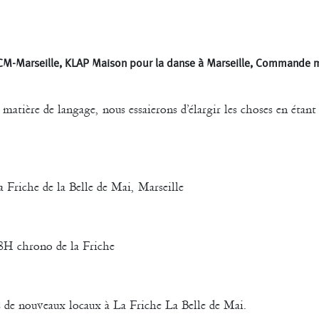
uce
Pascale Paoli
Sabine 
Sylvain Cassou
Vincen
phane Imbert
Valérie Brau-Antony
CM-Marseille, KLAP Maison pour la danse à Marseille, Commande
e matière de langage, nous essaierons d’élargir les choses en étan
la Friche de la Belle de Mai, Marseille
8H chrono de la Friche
ns de nouveaux locaux à La Friche La Belle de Mai.