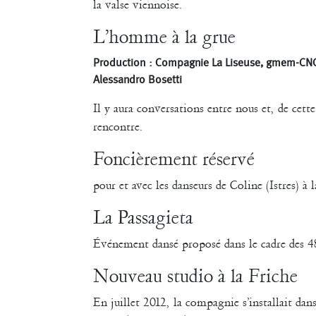
Pascale Cherblanc
Pascale L
la valse viennoise.
L’homme à la grue
Sonia Darbois
Sté
Séverine Bauvais
Production : Compagnie La Liseuse, gmem-CN
Alessandro Bosetti
Il y aura conversations entre nous et, de cett
rencontre.
Foncièrement réservé
pour et avec les danseurs de Coline (Istres) à 
La Passagieta
Événement dansé proposé dans le cadre des 4
Nouveau studio à la Friche
En juillet 2012, la compagnie s’installait da