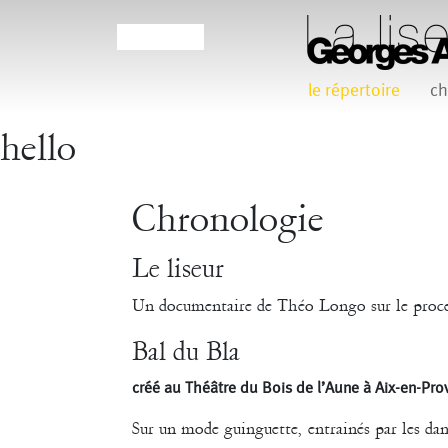
le répertoire
ch
hello
Agathe Pfauwadel
Alessandro Bernardeschi
Chronologie
Claudia Triozzi
Eric Houzelot
Le liseur
Frédéric Vaillant
Frédéric Werlé
Georges
Un documentaire de Théo Longo sur le proces
Bal du Bla
Jean-Pierre Larroche
Julie Devigne
Laura Girotto
L
créé au Théâtre du Bois de l’Aune à Aix-en-Prov
Maud Le Pladec
Maxime Gomard
Melanie 
Sur un mode guinguette, entrainés par les dan