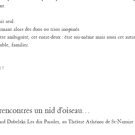
nt.
it seul.
ormant alors des duos ou trios inopinés.
ette ambiguïté, cet entre-deux : être soi-même mais aussi cet autr
ble, familier.
 !
 rencontres un nid d’oiseau…
d Dubelski Les dix Paroles, au Théâtre Athénor de St-Nazaire 