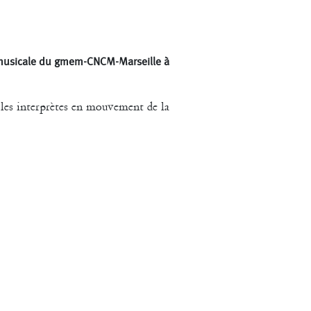
Macher
t Druguet
Wendy Cornu
 musicale du gmem-CNCM-Marseille à
t les interprètes en mouvement de la