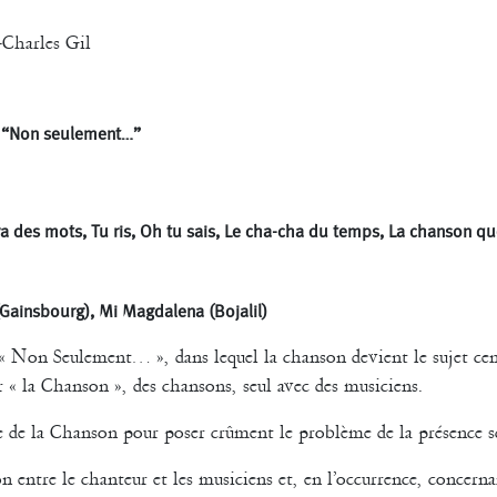
-Charles Gil
03 “Non seulement…”
va des mots, Tu ris, Oh tu sais, Le cha-cha du temps, La chanson qu
(Gainsbourg), Mi Magdalena (Bojalil)
 « Non Seulement… », dans lequel la chanson devient le sujet cent
r « la Chanson », des chansons, seul avec des musiciens.
e de la Chanson pour poser crûment le problème de la présence 
n entre le chanteur et les musiciens et, en l’occurrence, concernan