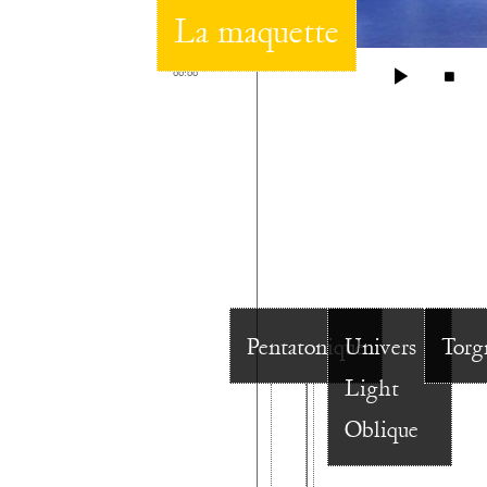
La maquette
00:00
Pentatonique
Univers
Torg
Light
Oblique