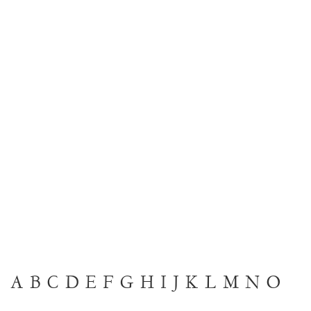
A
B
C
D
E
F
G
H
I
J
K
L
M
N
O