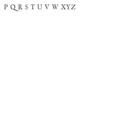
P
Q
R
S
T
U
V
W
XYZ