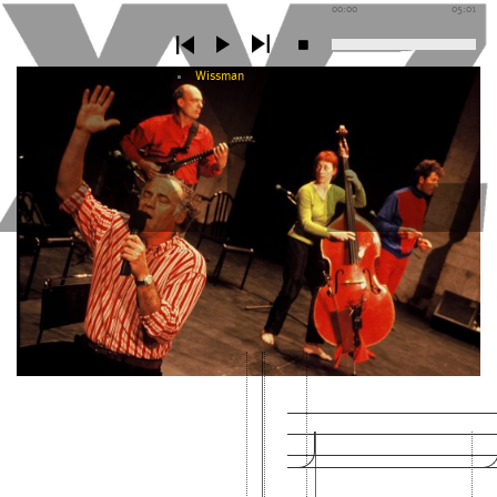
00:00
05:01
Wissman