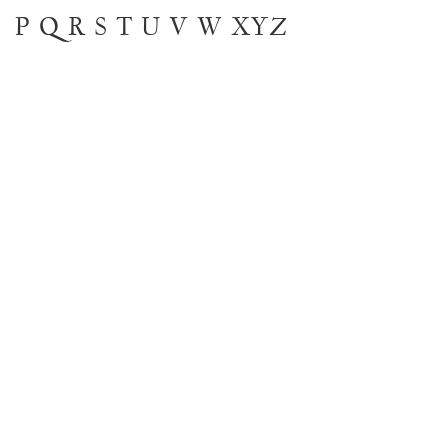
P
Q
R
S
T
U
V
W
XYZ