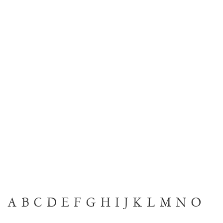
A
B
C
D
E
F
G
H
I
J
K
L
M
N
O