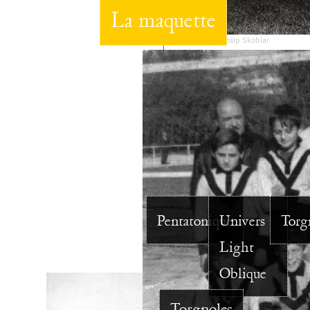
La maquette
Josip Skoblar
Pentatonique
Univers
Torg
Light
Oblique