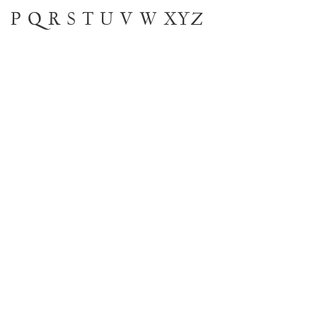
P
Q
R
S
T
U
V
W
XYZ