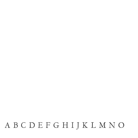
A
B
C
D
E
F
G
H
I
J
K
L
M
N
O