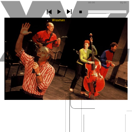
00:00
05:01
Wissman