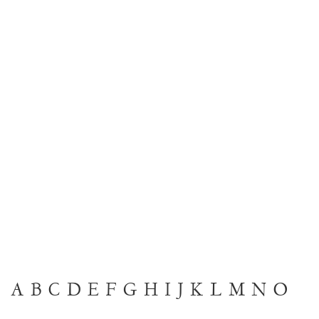
A
B
C
D
E
F
G
H
I
J
K
L
M
N
O