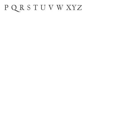
P
Q
R
S
T
U
V
W
XYZ