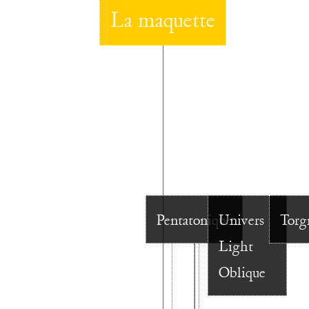
La maquette
Pentatonique
Univers
Torg
Light
Oblique