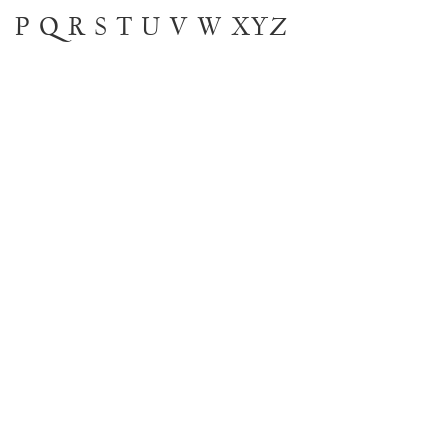
P
Q
R
S
T
U
V
W
XYZ