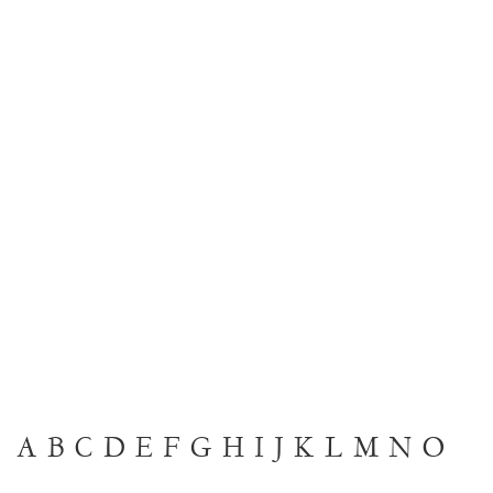
A
B
C
D
E
F
G
H
I
J
K
L
M
N
O