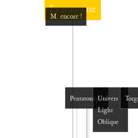
La maquette
M. encore !
Pentatonique
Univers
Torg
Light
Oblique