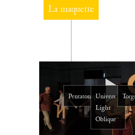
La maquette
Pentatonique
Univers
Torg
Light
Oblique