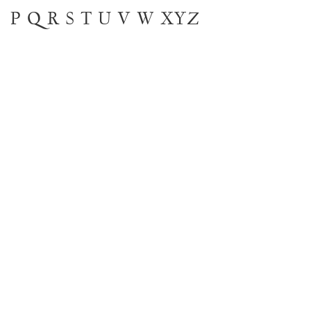
P
Q
R
S
T
U
V
W
XYZ