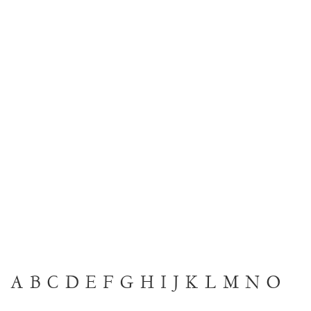
A
B
C
D
E
F
G
H
I
J
K
L
M
N
O