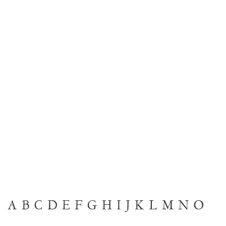
A
B
C
D
E
F
G
H
I
J
K
L
M
N
O