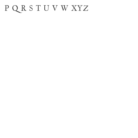
P
Q
R
S
T
U
V
W
XYZ