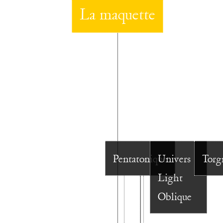
La maquette
Pentatonique
Univers
Torg
Light
Oblique