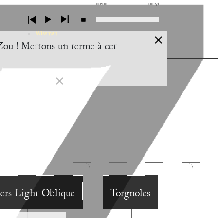
00:00
00:51
Wissman
Zou ! Mettons un terme à cet
ers Light Oblique
Torgnoles