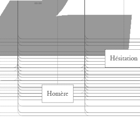
01:13
Hésitation
Homère