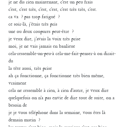
je ne dis rien maintenant, c’est un peu frais
DDDrinking the rain » est une création qui s’appuie sur l’écriture de
biographies des danseurs en partie imaginaires entremêlant textes et
c’est, c’est très, c’est, c’est, c’est très très, c’est.
mouvements. Les danseurs mettent en jeu leurs propres énergies et
ca va ? pas trop fatigué ?
musicalités à travers un travail de composition.
ce soir-là, j’étais très pris
2012
une ou deux coupures peut-être ?
Nouveau studio à la Friche
je veux dire, j’avais la voix très prise
moi, je ne vais jamais en banlieue
cela-ressemble-un-peu-à cela-me-fait-penser-à on dirait-
du
la tête aussi, très prise
ah ça fonctionne, ça fonctionne très bien même,
vraiment
cela ne ressemble à rien, à rien d’autre, je veux dire
quelquefois on n’a pas envie de dire tout de suite, on a
besoin de
je je vous téléphone dans la semaine, vous êtes là
En juillet 2012, la compagnie s’installait dans de nouveaux locaux à La
demain matin ?
Friche La Belle de Mai.