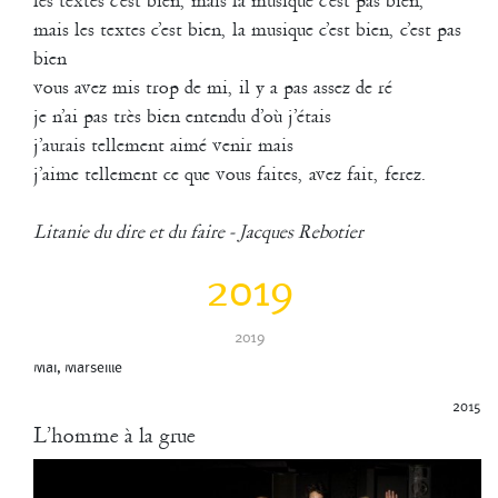
les textes c’est bien, mais la musique c’est pas bien,
Le studio, équipé d’un nouveau plancher SALTIS aux qualités
exceptionnelles
mais les textes c’est bien, la musique c’est bien, c’est pas
pour la danse conçu est réalisé par la société SPECTAT .
bien
vous avez mis trop de mi, il y a pas assez de ré
La compagnie La Liseuse a bénéficié en 2012 d’une aide à
l’investissement du Conseil Régional PACA pour l’aménagement de
je n’ai pas très bien entendu d’où j’étais
son nouveau studio.
j’aurais tellement aimé venir mais
j’aime tellement ce que vous faites, avez fait, ferez.
2013
La Passagieta
Litanie du dire et du faire - Jacques Rebotier
Événement dansé proposé dans le cadre des 48H chrono de la Friche
2019
2014
Foncièrement réservé
2019
pour et avec les danseurs de Coline (Istres) à la Friche de la Belle de
Mai, Marseille
2015
L’homme à la grue