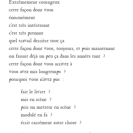
Pascal Gobin
Muriel Corbel
Extrêmement courageux
cette façon dont vous
Pascale Cherblanc
Pascale Luce
énormément
c’est très intéressant
Romain Bertet
Pascale Paoli
c’est très prenant
quel travail derrière tout ça
Sébastien Chatellier
Sabine Macher
cette façon dont vous, toujours, et puis maintenant
Création pour les danseurs du groupe Coline (session 2008-2010)
on faisait déjà un peu ça dans les années tant ?
Sonia Darbois
Marion Alzieu, Quentin Baguet, Doria Belanger, Laurent Cebe, Aïcha
Séverine Bauvais
cette façon dont vous arrivez à
El Fishawy, Guillaume Guilherme, Lauriane Madelaine, Alice Masson,
vous avez mis longtemps ?
Cybille Soulier, Chiara Taviani, Lisa Vilret
Sylvain Cassou
Stéphane Imbert
pourquoi vous n’avez pas :
Musiques : J.S. Bach (interprétation Glenn Gould), The Rolling
Vincent Druguet
Wendy Cornu
Valérie Brau-Antony
Stones, Bob Dylan, Lou Reed
fait le livret ?
mis en scène ?
2011
pris un metteur en scène ?
DDDrinking the rain
modulé en fa ?
pour et avec les danseurs de COLINE (Istres) et de MASLOOL (Tel
écrit carrément autre chose ?
Aviv)