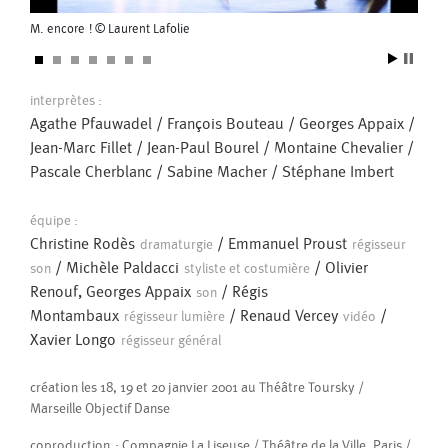
Le temps n’attend pas
M. encore ! © Laurent Lafolie
M enc
documentaire sur la compagnie La Liseuse et Georges Appaix –
réalisation Eric Legay / production Château Rouge Production -
Télésonne – 52 minutes
interprètes :
Agathe Pfauwadel
/
François Bouteau
/
Georges Appaix
/
2008
Jean-Marc Fillet
/
Jean-Paul Bourel
/
Montaine Chevalier
/
Sire Ennemi Dinette
Pascale Cherblanc
/
Sabine Macher
/
Stéphane Imbert
François Bouteau
/
Gill Viandier
/
Jean-Paul Bourel
/
Wendy
Cornu
équipe :
Christine Rodès
/
Emmanuel Proust
dramaturgie
régisseur
Création pour l’espace public dans le cadre des commandes de Lieux
/
Michèle Paldacci
/
Olivier
son
styliste et costumière
Publics : Sirènes et midi net
Renouf, Georges Appaix
/
Régis
son
Montambaux
/
Renaud Vercey
/
2009
régisseur lumière
vidéo
Dodeca ... ou presque
Xavier Longo
régisseur général
création les 18, 19 et 20 janvier 2001 au Théâtre Toursky /
Marseille Objectif Danse
coproduction : Compagnie La Liseuse / Théâtre de la Ville, Paris /