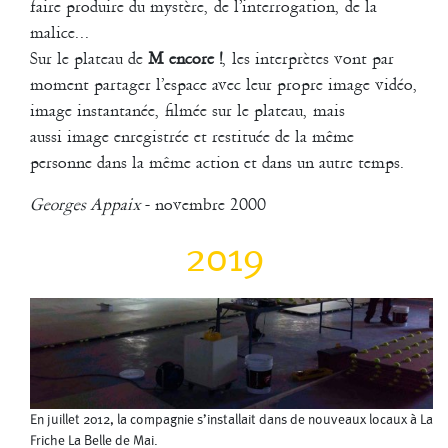
faire produire du mystère, de l’interrogation, de la
DDDrinking the rain » est une création qui s’appuie sur l’écriture de
malice...
biographies des danseurs en partie imaginaires entremêlant textes et
Sur le plateau de
M encore !
, les interprètes vont par
mouvements. Les danseurs mettent en jeu leurs propres énergies et
musicalités à travers un travail de composition.
moment partager l’espace avec leur propre image vidéo,
image instantanée, filmée sur le plateau, mais
2012
aussi image enregistrée et restituée de la même
Nouveau studio à la Friche
personne dans la même action et dans un autre temps.
Georges Appaix
- novembre 2000
2019
En juillet 2012, la compagnie s’installait dans de nouveaux locaux à La
Friche La Belle de Mai.