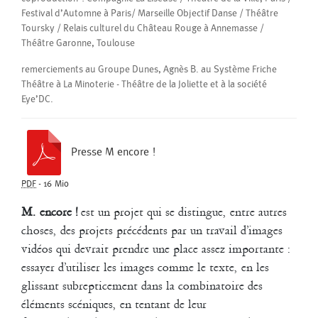
Festival d’Automne à Paris/ Marseille Objectif Danse / Théâtre
Toursky / Relais culturel du Château Rouge à Annemasse /
Théâtre Garonne, Toulouse
remerciements au Groupe Dunes, Agnès B. au Système Friche
Théâtre à La Minoterie - Théâtre de la Joliette et à la société
Eye’DC.
Création pour les danseurs du groupe Coline (session 2008-2010)
Presse M encore !
Marion Alzieu, Quentin Baguet, Doria Belanger, Laurent Cebe, Aïcha
El Fishawy, Guillaume Guilherme, Lauriane Madelaine, Alice Masson,
Cybille Soulier, Chiara Taviani, Lisa Vilret
PDF
-
16 Mio
Musiques : J.S. Bach (interprétation Glenn Gould), The Rolling
M. encore !
est un projet qui se distingue, entre autres
Stones, Bob Dylan, Lou Reed
choses, des projets précédents par un travail d’images
vidéos qui devrait prendre une place assez importante :
2011
DDDrinking the rain
essayer d’utiliser les images comme le texte, en les
glissant subrepticement dans la combinatoire des
pour et avec les danseurs de COLINE (Istres) et de MASLOOL (Tel
éléments scéniques, en tentant de leur
Aviv)