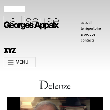
cinquième commandement du projet de Richard Dubelski Les dix
Paroles, au Théâtre Athénor de St-Nazaire (production Corps à
sons)
accueil
le répertoire
2005
à propos
Pentatonique
contacts
François Bouteau
/
Georges Appaix
/
Giuseppe Chico
/
Jean-Paul Bourel
/
Valérie Brau-Antony
Création au Théâtre Garonne
MENU
Durée : environ 40 mn
Anne Koren
Agathe Pfauwadel
Alessandro Bernardeschi
D
eleuze
Anne Le Batard
Catherine Rees
Carlotta Sagna
Chiara Gallerani
Christian Rizzo
Claudia Triozzi
Fabio Barad
Federica Tardito
Eric Houzelot