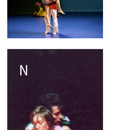
Pascal Gobin
Muriel Corbel
Pascale Cherblanc
Pascale Luce
Romain Bertet
Pascale Paoli
Sébastien Chatellier
Sabine Macher
Sonia Darbois
Séverine Bauvais
Sylvain Cassou
Stéphane Imbert
Vincent Druguet
Wendy Cornu
Valérie Brau-Antony