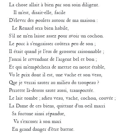
La chose allait à bien par son soin diligent.
Il m’est, disait-elle, facile
D’élever des poulets autour de ma maison :
Agathe Pfauwadel
/
Georges Appaix
/
Montaine Chevalier
Le Renard sera bien habile,
S’il ne m’en laisse assez pour avoir un cochon.
Appaix invite Dubelski
Le porc à s’engraisser coûtera peu de son ;
Création le 28 juillet 1999
Il était quand je l’eus de grosseur raisonnable ;
Théâtre Antique d’Arles, Festival MIMI (Mouvement International des
J’aurai le revendant de l’argent bel et bon ;
Musiques Innovatrices)
Et qui m’empêchera de mettre en notre étable,
Durée : 30 mn
Vu le prix dont il est, une vache et son veau,
Danseurs : Georges Appaix, Montaine Chevalier et Agathe
Que je verrai sauter au milieu du troupeau ?
Pfauwadel
Perrette là-dessus saute aussi, transportée.
Percussions : Richard Dubelski
Le lait tombe ; adieu veau, vache, cochon, couvée ;
Flûtiste : Françoise Pelherbe
La Dame de ces biens, quittant d’un oeil marri
Coproduction : Cie La Liseuse, A.M.I. (Aide aux Musiques
Sa fortune ainsi répandue,
Innovatrices)
Va s’excuser à son mari
Des danseurs et des musiciens se retrouvent sur un plateau avec du
En grand danger d’être battue.
son, du mouvement et des mots à partager. L’expérience de la