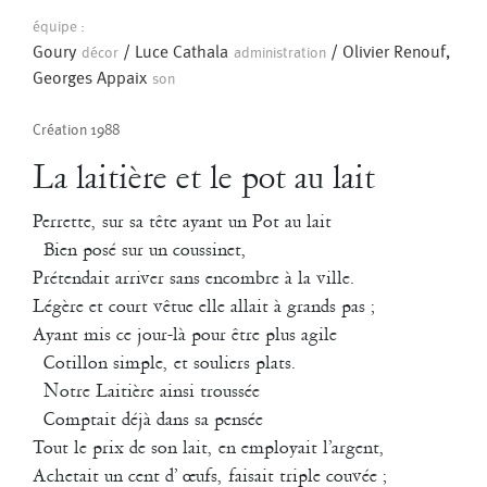
Pascal Gobin
Muriel Corbel
équipe :
1999
Pascale Cherblanc
Pascale Luce
Goury
/
Luce Cathala
/
Olivier Renouf,
Madrigal
décor
administration
Georges Appaix
son
Agathe Pfauwadel
/
Georges Appaix
/
Pascale Cherblanc
/
Romain Bertet
Pascale Paoli
Pascale Luce
Création 1988
Sébastien Chatellier
Sabine Macher
Création les 18 et 19 juillet 1999 dans la cour de l’Ecole Nationale
La laitière et le pot au lait
Supérieure des Arts et Métiers à Aix-en-Provence pour le Festival
Danse à Aix 99.
Perrette, sur sa tête ayant un Pot au lait
Sonia Darbois
Séverine Bauvais
Bien posé sur un coussinet,
Pièce vocale polyphonique sur un texte profane de Francis Ponge (25
mn) avec 21 danseurs amateurs.
Prétendait arriver sans encombre à la ville.
Sylvain Cassou
Stéphane Imbert
Légère et court vêtue elle allait à grands pas ;
Vincent Druguet
Wendy Cornu
Valérie Brau-Antony
1999
Ayant mis ce jour-là pour être plus agile
Moment
Cotillon simple, et souliers plats.
Notre Laitière ainsi troussée
Comptait déjà dans sa pensée
Tout le prix de son lait, en employait l’argent,
Achetait un cent d’ œufs, faisait triple couvée ;