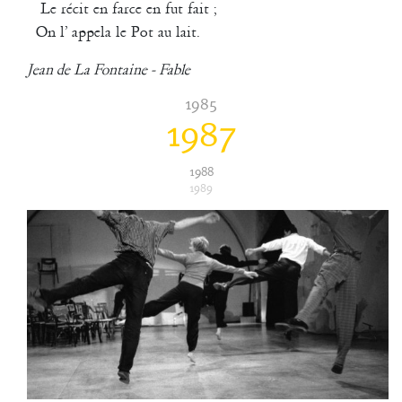
Le récit en farce en fut fait ;
rencontre aussi avec Richard Dubelski et l’improvisation à partir de
On l’ appela le Pot au lait.
matériaux sonores, chorégraphiques et écrits.
Georges Appaix
Jean de La Fontaine - Fable
La Liseuse
1985
2000
1987
Les brèves
1988
1989