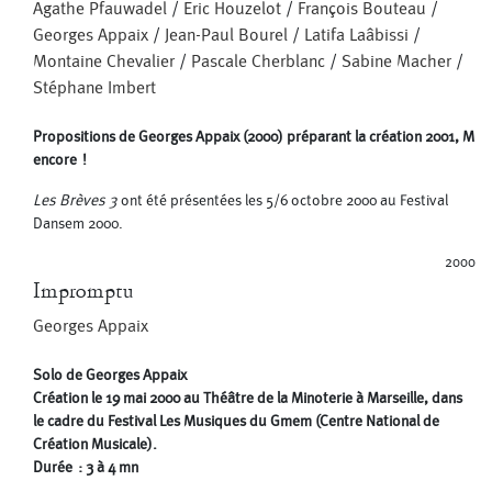
Agathe Pfauwadel
/
Eric Houzelot
/
François Bouteau
/
Georges Appaix
/
Jean-Paul Bourel
/
Latifa Laâbissi
/
Montaine Chevalier
/
Pascale Cherblanc
/
Sabine Macher
/
Stéphane Imbert
Propositions de Georges Appaix (2000) préparant la création 2001, M
encore !
Les Brèves 3
ont été présentées les 5/6 octobre 2000 au Festival
Dansem 2000.
2000
Impromptu
Georges Appaix
Solo de Georges Appaix
Création le 19 mai 2000 au Théâtre de la Minoterie à Marseille, dans
le cadre du Festival Les Musiques du Gmem (Centre National de
Création Musicale).
Durée : 3 à 4 mn