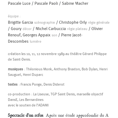
Pascale Luce
/
Pascale Paoli
/
Sabine Macher
Création pour l’espace public dans le cadre des commandes de Lieux
Publics : Sirènes et midi net
équipe :
Brigitte Garcia
/
Christophe Orly
scénographie
régie générale
2009
/
Goury
/
Michel Carbuccia
/
Olivier
Dodeca ... ou presque
décor
régie plateau
Renouf, Georges Appaix
/
Pierre Jacot-
son
Descombes
lumière
création les 10, 11, 12 novembre 1989 au théâtre Gérard Philippe
de Saint-Denis.
musiques
: Théonious Monk, Anthony Braxton, Bob Dylan, Henri
Sauguet, Henri Duparc
textes
: Francis Ponge, Denis Diderot
co-production : La Liseuse, TGP Saint Denis, marseille objectif
DansE, Les Bernardines
avec le soutien de l’ADAMI
Création pour les danseurs du groupe Coline (session 2008-2010)
Marion Alzieu, Quentin Baguet, Doria Belanger, Laurent Cebe, Aïcha
Spectacle d’un refus
. Après une étude approfondie du A