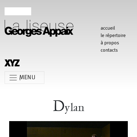
Création au Théâtre Garonne
Durée : environ 40 mn
accueil
le répertoire
à propos
contacts
MENU
Anne Koren
Agathe Pfauwadel
Alessandro Bernardeschi
D
ylan
Anne Le Batard
Catherine Rees
Carlotta Sagna
Chiara Gallerani
Christian Rizzo
Claudia Triozzi
Cinq interprètes.
Ils ont en commun une expérience respectable de la scène et ont
Fabio Barad
Federica Tardito
Eric Houzelot
collaboré fréquemment à mes petites tentatives ; souvent aux