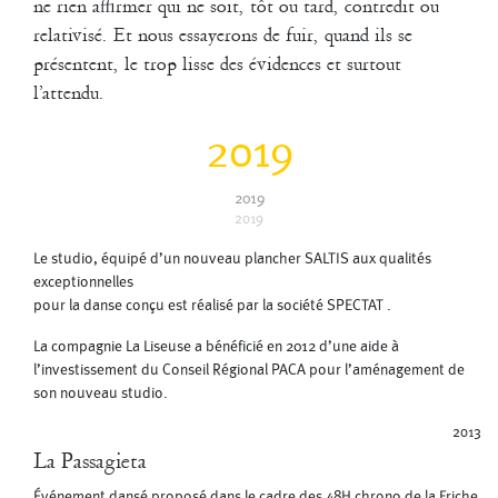
ne rien affirmer qui ne soit, tôt ou tard, contredit ou
relativisé. Et nous essayerons de fuir, quand ils se
présentent, le trop lisse des évidences et surtout
l’attendu.
2019
2019
En juillet 2012, la compagnie s’installait dans de nouveaux locaux à La
2019
Friche La Belle de Mai.
Le studio, équipé d’un nouveau plancher SALTIS aux qualités
exceptionnelles
pour la danse conçu est réalisé par la société SPECTAT .
La compagnie La Liseuse a bénéficié en 2012 d’une aide à
l’investissement du Conseil Régional PACA pour l’aménagement de
son nouveau studio.
2013
La Passagieta
Événement dansé proposé dans le cadre des 48H chrono de la Friche