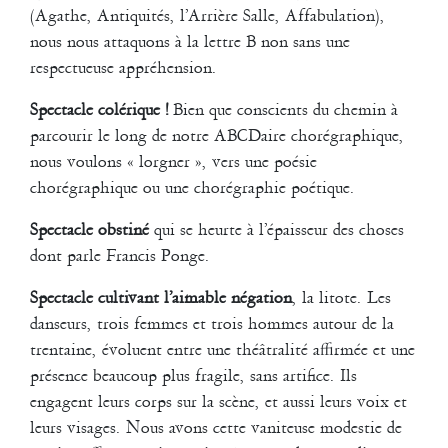
El Fishawy, Guillaume Guilherme, Lauriane Madelaine, Alice Masson,
(Agathe, Antiquités, l’Arrière Salle, Affabulation),
Cybille Soulier, Chiara Taviani, Lisa Vilret
nous nous attaquons à la lettre B non sans une
respectueuse appréhension.
Musiques : J.S. Bach (interprétation Glenn Gould), The Rolling
Stones, Bob Dylan, Lou Reed
Spectacle colérique !
Bien que conscients du chemin à
2011
parcourir le long de notre ABCDaire chorégraphique,
DDDrinking the rain
nous voulons « lorgner », vers une poésie
pour et avec les danseurs de COLINE (Istres) et de MASLOOL (Tel
chorégraphique ou une chorégraphie poétique.
Aviv)
Spectacle obstiné
qui se heurte à l’épaisseur des choses
DDDrinking the rain » est une création qui s’appuie sur l’écriture de
dont parle Francis Ponge.
biographies des danseurs en partie imaginaires entremêlant textes et
mouvements. Les danseurs mettent en jeu leurs propres énergies et
Spectacle cultivant l’aimable négation
, la litote. Les
musicalités à travers un travail de composition.
danseurs, trois femmes et trois hommes autour de la
2012
trentaine, évoluent entre une théâtralité affirmée et une
Nouveau studio à la Friche
présence beaucoup plus fragile, sans artifice. Ils
engagent leurs corps sur la scène, et aussi leurs voix et
leurs visages. Nous avons cette vaniteuse modestie de