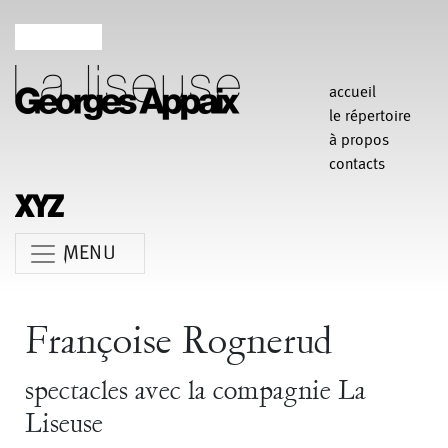
accueil
le répertoire
à propos
contacts
MENU
Anne Koren
Agathe Pfauwadel
Alessandro Bernardeschi
Françoise Rognerud
Anne Le Batard
Catherine Rees
Carlotta Sagna
spectacles avec la compagnie La
Chiara Gallerani
Christian Rizzo
Claudia Triozzi
Liseuse
Fabio Barad
Federica Tardito
Eric Houzelot