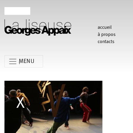
accueil
à propos
contacts
MENU
Anne Koren
Agathe Pfauwadel
Alessandro Bernardeschi
Anne Le Batard
Catherine Rees
Carlotta Sagna
Chiara Gallerani
Christian Rizzo
Claudia Triozzi
Fabio Barad
Federica Tardito
Eric Houzelot
Filipe Lourenco
François Bouteau