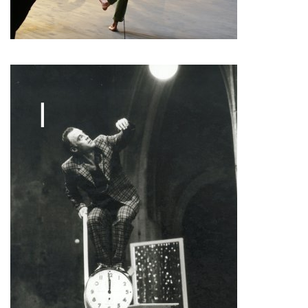
François Combemorel
Françoise Rognerud
Frédéric Vaillant
Frédéric Werlé
Georges Appaix
Gill Viandier
Jean-Marc Fillet
Jean-Pascal Gilly
Jean-Pierre Larroche
Julie Devigne
Jean-Paul Bourel
Laura Girotto
Liliana Ferri
Marcel Atienzar
Marco Berrettini
Maria Grazia Noce
Maria Eugenia Lopez Valenzuela
Maud Le Pladec
Maxime Gomard
Melanie Venino
Michèle Prélonge
Montaine Chevalier
Pascal Gobin
Muriel Corbel