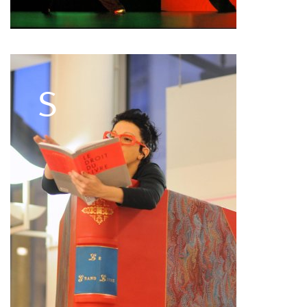
François Combemorel
Françoise Rognerud
Frédéric Vaillant
Frédéric Werlé
Georges Appaix
Gill Viandier
Jean-Marc Fillet
Jean-Pascal Gilly
Jean-Pierre Larroche
Julie Devigne
Jean-Paul Bourel
Laura Girotto
Liliana Ferri
Marcel Atienzar
Marco Berrettini
Maria Grazia Noce
Maria Eugenia Lopez Valenzuela
Maud Le Pladec
Maxime Gomard
Melanie Venino
Michèle Prélonge
Montaine Chevalier
Pascal Gobin
Muriel Corbel