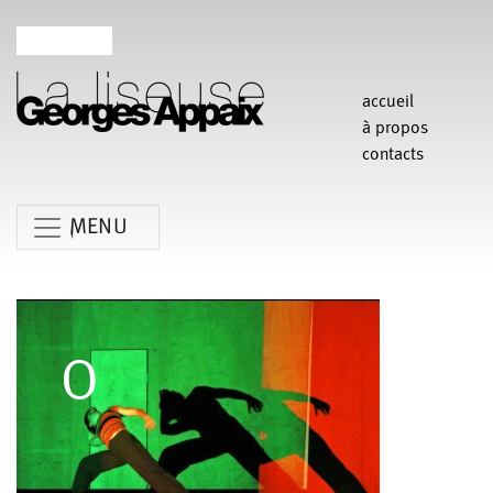
accueil
à propos
contacts
MENU
Anne Koren
Agathe Pfauwadel
Alessandro Bernardeschi
Anne Le Batard
Catherine Rees
Carlotta Sagna
Chiara Gallerani
Christian Rizzo
Claudia Triozzi
Fabio Barad
Federica Tardito
Eric Houzelot
Filipe Lourenco
François Bouteau