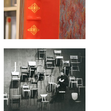
Pascale Cherblanc
Pascale Luce
Romain Bertet
Pascale Paoli
Sébastien Chatellier
Sabine Macher
Sonia Darbois
Séverine Bauvais
Sylvain Cassou
Stéphane Imbert
Vincent Druguet
Wendy Cornu
Valérie Brau-Antony