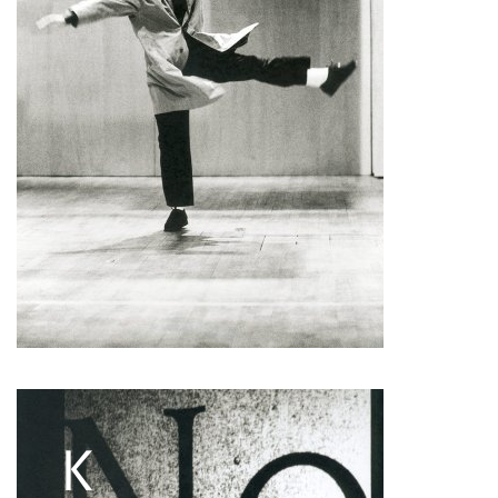
François Combemorel
Françoise Rognerud
Frédéric Vaillant
Frédéric Werlé
Georges Appaix
Gill Viandier
Jean-Marc Fillet
Jean-Pascal Gilly
Jean-Pierre Larroche
Julie Devigne
Jean-Paul Bourel
Laura Girotto
Liliana Ferri
Marcel Atienzar
Marco Berrettini
Maria Grazia Noce
Maria Eugenia Lopez Valenzuela
Maud Le Pladec
Maxime Gomard
Melanie Venino
Michèle Prélonge
Montaine Chevalier
Pascal Gobin
Muriel Corbel