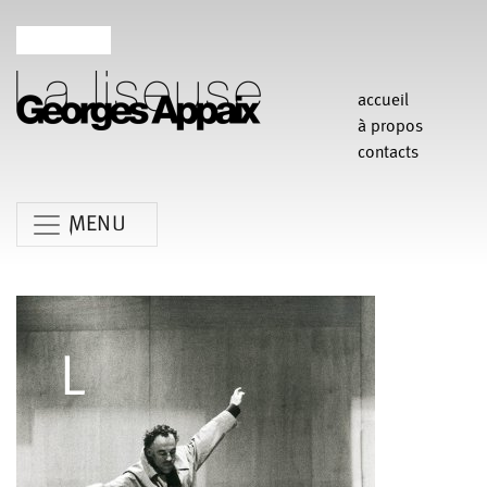
accueil
à propos
contacts
MENU
Anne Koren
Agathe Pfauwadel
Alessandro Bernardeschi
Anne Le Batard
Catherine Rees
Carlotta Sagna
Chiara Gallerani
Christian Rizzo
Claudia Triozzi
Fabio Barad
Federica Tardito
Eric Houzelot
Filipe Lourenco
François Bouteau