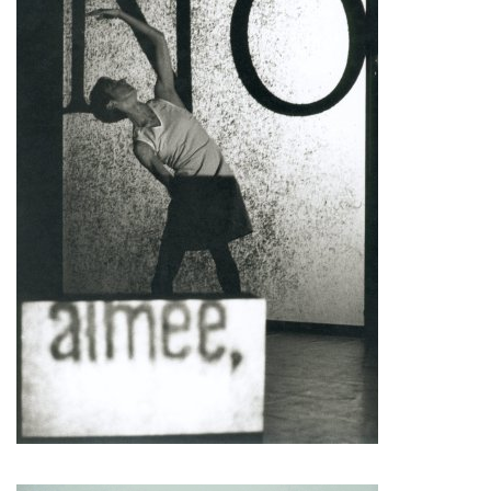
Pascale Cherblanc
Pascale Luce
Romain Bertet
Pascale Paoli
Sébastien Chatellier
Sabine Macher
Sonia Darbois
Séverine Bauvais
Sylvain Cassou
Stéphane Imbert
Vincent Druguet
Wendy Cornu
Valérie Brau-Antony