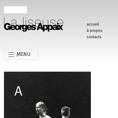
accueil
à propos
contacts
MENU
Anne Koren
Agathe Pfauwadel
Alessandro Bernardeschi
Anne Le Batard
Catherine Rees
Carlotta Sagna
Chiara Gallerani
Christian Rizzo
Claudia Triozzi
Fabio Barad
Federica Tardito
Eric Houzelot
Filipe Lourenco
François Bouteau