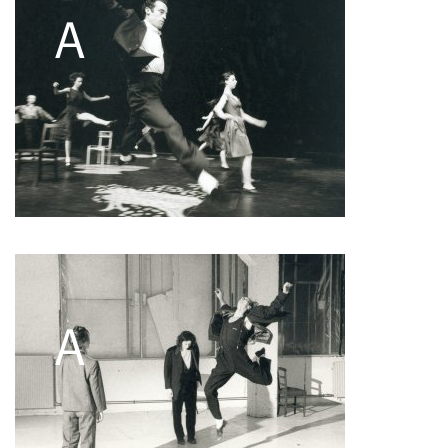
Pascale Cherblanc
Pascale Luce
Romain Bertet
Pascale Paoli
Sébastien Chatellier
Sabine Macher
Sonia Darbois
Séverine Bauvais
Sylvain Cassou
Stéphane Imbert
Vincent Druguet
Wendy Cornu
Valérie Brau-Antony