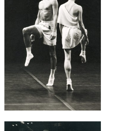
François Combemorel
Françoise Rognerud
Frédéric Vaillant
Frédéric Werlé
Georges Appaix
Gill Viandier
Jean-Marc Fillet
Jean-Pascal Gilly
Jean-Pierre Larroche
Julie Devigne
Jean-Paul Bourel
Laura Girotto
Liliana Ferri
Marcel Atienzar
Marco Berrettini
Maria Grazia Noce
Maria Eugenia Lopez Valenzuela
Maud Le Pladec
Maxime Gomard
Melanie Venino
Michèle Prélonge
Montaine Chevalier
Pascal Gobin
Muriel Corbel