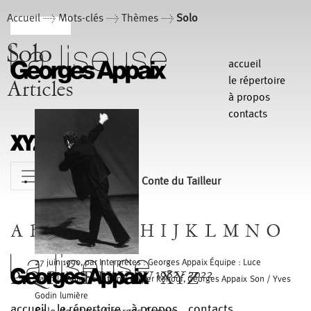
Accueil
> Mots-clés > Thèmes >
Solo
Solo
accueil
le répertoire
Articles
à propos
contacts
MENU
Conte du Tailleur
A
B
C
D
E
F
G
H
I
J
K
L
M
N
O
27 juin 1990, par Interprètes : Georges Appaix Équipe : Luce
P
Q
R
S
T
U
V
W
XYZ
1982 - 2022
Cathala Administration / Olivier Renouf, Georges Appaix Son / Yves
Godin lumière
accueil
le répertoire
à propos
contacts