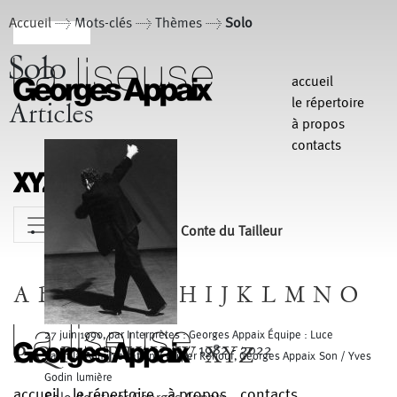
Accueil
> Mots-clés > Thèmes >
Solo
Solo
accueil
le répertoire
Articles
à propos
contacts
MENU
Conte du Tailleur
A
B
C
D
E
F
G
H
I
J
K
L
M
N
O
27 juin 1990, par Interprètes : Georges Appaix Équipe : Luce
P
Q
R
S
T
U
V
W
XYZ
1982 - 2022
Cathala Administration / Olivier Renouf, Georges Appaix Son / Yves
Godin lumière
accueil
le répertoire
à propos
contacts