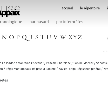
accueil
le répertoire
ronologique
par hasard
par interprètes
N
O
P
Q
R
S
T
U
V
W
XYZ
ac
aud Le Pladec / Montaine Chevalier / Pascale Cherblanc / Sabine Macher / Sébasti
 Son / Régis Montambaux Régisseur lumière / Xavier Longo Régisseur général / Yv
prètes