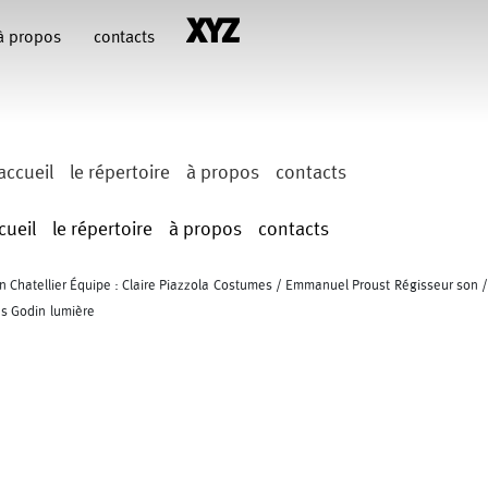
à propos
contacts
accueil
le répertoire
à propos
contacts
cueil
le répertoire
à propos
contacts
en Chatellier Équipe : Claire Piazzola Costumes / Emmanuel Proust Régisseur son /
es Godin lumière