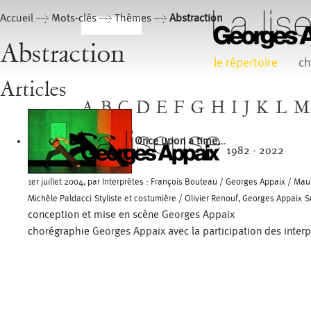
Accueil
> Mots-clés > Thèmes >
Abstraction
Abstraction
le répertoire
ch
Articles
A
B
C
D
E
F
G
H
I
J
K
L
M
Once upon a time...
1982 - 2022
1er juillet 2004, par Interprètes : François Bouteau / Georges Appaix / M
Michèle Paldacci Styliste et costumière / Olivier Renouf, Georges Appaix
conception et mise en scène
Georges Appaix
chorégraphie
Georges Appaix
avec la participation des inter