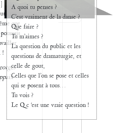
.]
A quoi tu penses ?
ut-être
C’est vraiment de la danse ?
ême que
Que faire ?
 pourrais
Tu m’aimes ?
availler
La question du public et les
 !
questions de dramaturgie, et
celle de gout,
eorges
Celles que l’on se pose et celles
ppaix
qui se posent à tous…
Tu vois ?
Le Q c ‘est une vraie question !