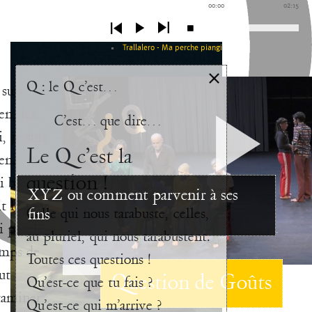
00:00
02:15
Trallalero - Ma perche piangi
Q : le Q c’est…
 suis
en, ici.
C’est… que dire…
i, je suis
Le Q c’est la
en.
question !
ai bien
XYZ ou comment parvenir à ses
it le tour,
Celle qui nous tarabuste, celles,
fins
ai pris le
au pluriel, qui nous tarabustent.
mps de
Toutes ces questions !
ut
Question de Goûts
Qu’est-ce que tu fais ?
00:00
xaminer…
Qu’est-ce qui m’arrive ?