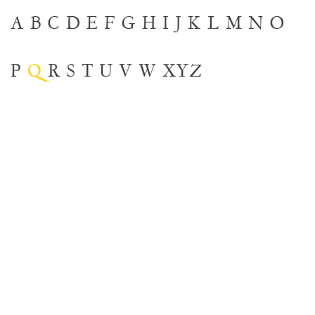
A
B
C
D
E
F
G
H
I
J
K
L
M
N
O
P
Q
R
S
T
U
V
W
XYZ