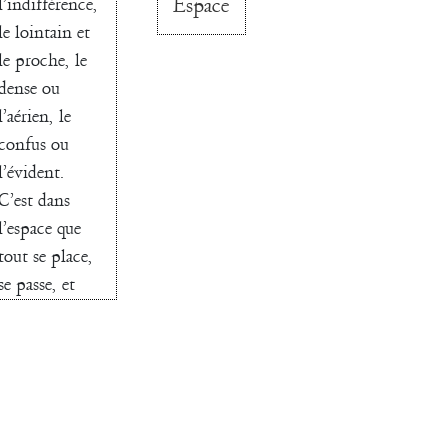
Espace
l’indifférence,
le lointain et
le proche, le
dense ou
l’aérien, le
confus ou
l’évident.
C’est dans
l’espace que
tout se place,
se passe, et
dans le temps,
évidemment !
E, T, ET, E,
T, maison !