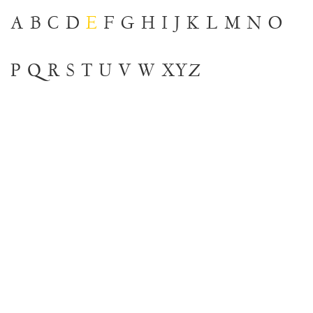
A
B
C
D
E
F
G
H
I
J
K
L
M
N
O
P
Q
R
S
T
U
V
W
XYZ