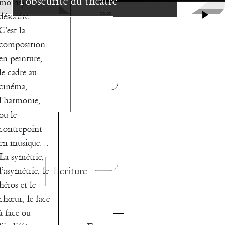
l’obscurité du théâtre
moins)
00:00
désordre.
C’est la
composition
en peinture,
le cadre au
cinéma,
l’harmonie,
ou le
contrepoint
en musique…
La symétrie,
Ecriture
l’asymétrie, le
héros et le
chœur, le face
à face ou