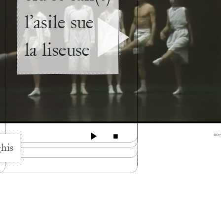
l’asile sue
la liseuse
0
00:
his