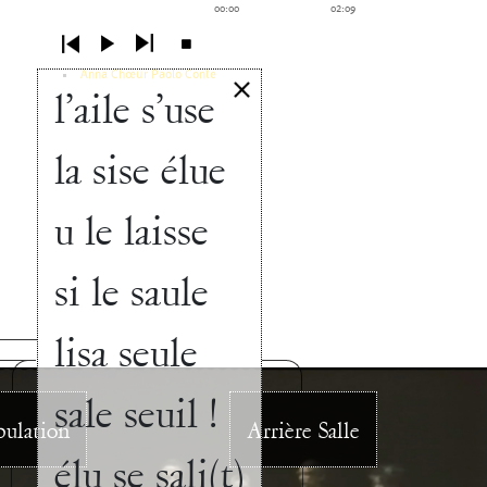
00:00
02:09
Anna Chœur Paolo Conte
l’aile s’use
la sise élue
u le laisse
si le saule
lisa seule
sale seuil !
bulation
Arrière Salle
élu se sali(t)