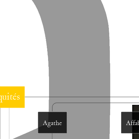
uités
Agathe
Affa