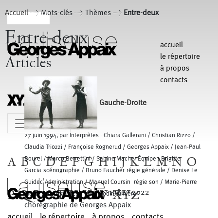
Accueil
> Mots-clés > Thèmes >
Entre-deux
Entre-deux
accueil
le répertoire
Articles
à propos
contacts
Gauche-Droite
MENU
27 juin 1994, par Interprètes : Chiara Gallerani / Christian Rizzo /
Claudia Triozzi / Françoise Rognerud / Georges Appaix / Jean-Paul
A
B
C
D
E
F
G
H
I
J
K
L
M
N
O
Bourel / Marco Berrettini / Sabine Macher Équipe : Brigitte
Garcia scénographie / Bruno Faucher régie générale / Denise Le
Guidec Administration / Manuel Coursin régie son / Marie-Pierre
P
Q
R
S
T
U
V
W
XYZ
1982 - 2022
Morel-Lab costumes / Yves Godin lumière
chorégraphie de Georges Appaix
accueil
le répertoire
à propos
contacts